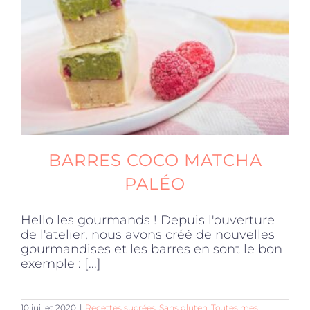
Produits sains
Click and collect
Traiteur
BARRES COCO MATCHA
Cours
PALÉO
Hello les gourmands ! Depuis l'ouverture
Accessoires
de l'atelier, nous avons créé de nouvelles
gourmandises et les barres en sont le bon
exemple : [...]
Offres
10 juillet 2020
|
Recettes sucrées
,
Sans gluten
,
Toutes mes