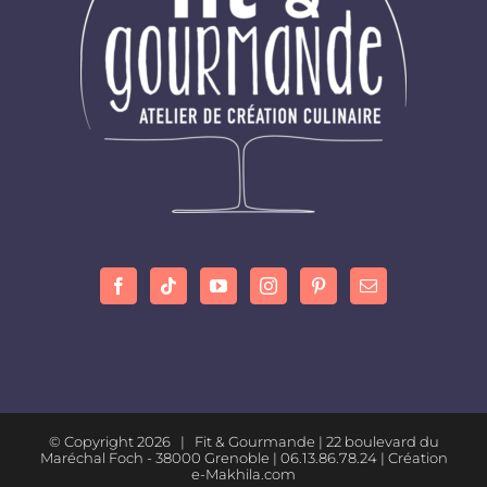
© Copyright
2026 | Fit & Gourmande |
22 boulevard du
Maréchal Foch - 38000 Grenoble
| 06.13.86.78.24 |
Création
e-Makhila.com