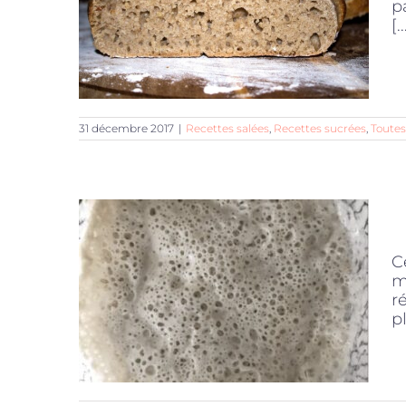
p
[..
31 décembre 2017
|
Recettes salées
,
Recettes sucrées
,
Toutes
C
m
r
p