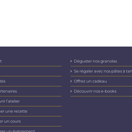
t
Déguster nos granolas
Se régaler avec nos pâtes à tar
tés
Offrez un cadeau
rtenaires
Découvrir nos e-books
ir l’atelier
er une recette
er un cours
ser un évènement