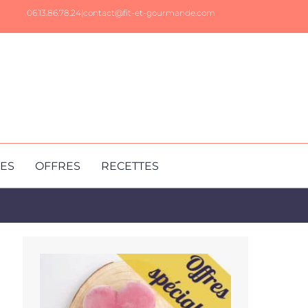
06.13.86.78.24|
contact@fit-et-gourmande.com
RES
OFFRES
RECETTES