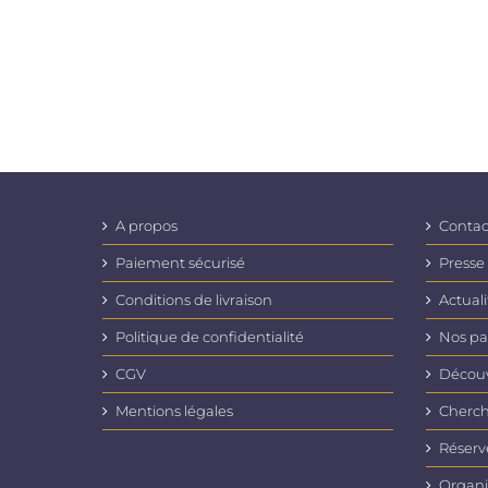
A propos
Contac
Paiement sécurisé
Presse
Conditions de livraison
Actuali
Politique de confidentialité
Nos pa
CGV
Découvr
Mentions légales
Cherch
Réserv
Organi