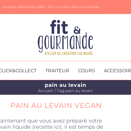
Livraison offerte dès 69€ |
-10% sur votre 1ère commande
CLICK&COLLECT
TRAITEUR
COURS
ACCESSOI
pain au levain
Accueil
Tag:
pain au levain
PAIN AU LEVAIN VEGAN
aintenant que vous avez préparé votre
evain liquide (recette ici), il est temps de