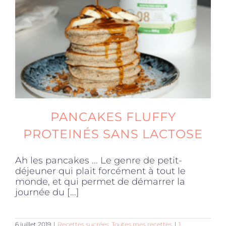
Produits sains
Click and collect
Traiteur
PANCAKES FLUFFY
Cours
PROTEINÉS SANS LACTOSE
Ah les pancakes ... Le genre de petit-
Accessoires
déjeuner qui plait forcément à tout le
monde, et qui permet de démarrer la
journée du [...]
Offres
6 juillet 2019
|
Recettes sucrées
,
Toutes mes recettes
|
1