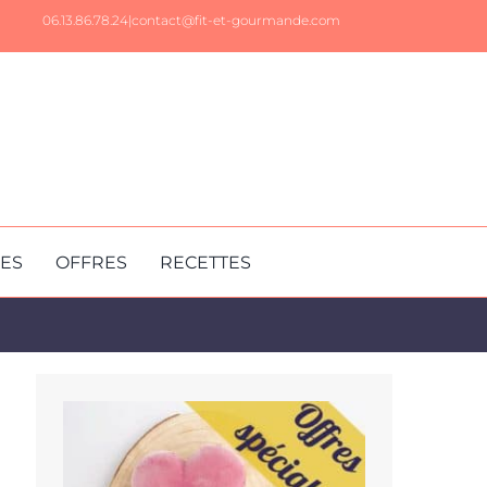
06.13.86.78.24|
contact@fit-et-gourmande.com
RES
OFFRES
RECETTES