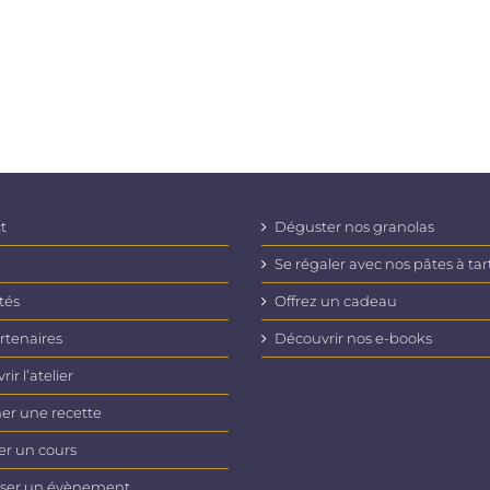
t
Déguster nos granolas
Se régaler avec nos pâtes à tar
tés
Offrez un cadeau
rtenaires
Découvrir nos e-books
ir l’atelier
er une recette
er un cours
ser un évènement