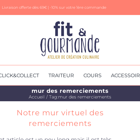
Livraison offerte dès 69€ |
-10% sur votre 1ère commande
CLICK&COLLECT
TRAITEUR
COURS
ACCESSOI
mur des remerciements
Accueil
Tag:
mur des remerciements
Notre mur virtuel des
remerciements
et article est un peu long mais il est très