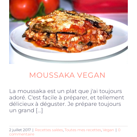
Produits sains
Click and collect
Traiteur
MOUSSAKA VEGAN
Cours
La moussaka est un plat que j'ai toujours
adoré. C'est facile à préparer, et tellement
Accessoires
délicieux à déguster. Je prépare toujours
un grand [...]
Offres
2 juillet 2017
|
Recettes salées
,
Toutes mes recettes
,
Vegan
|
0
commentaire