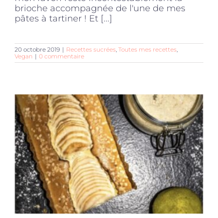
brioche accompagnée de l'une de mes
pâtes à tartiner ! Et [...]
20 octobre 2019
|
Recettes sucrées
,
Toutes mes recettes
,
Vegan
|
0 commentaire