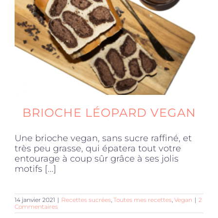
Produits sains
Click and collect
Traiteur
BRIOCHE LÉOPARD VEGAN
Cours
Une brioche vegan, sans sucre raffiné, et
très peu grasse, qui épatera tout votre
Accessoires
entourage à coup sûr grâce à ses jolis
motifs [...]
Offres
14 janvier 2021
|
Recettes sucrées
,
Toutes mes recettes
,
Vegan
|
2
Commentaires