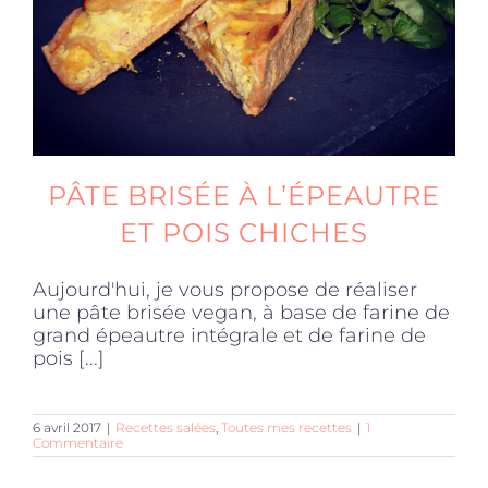
PÂTE BRISÉE À L’ÉPEAUTRE
ET POIS CHICHES
Aujourd'hui, je vous propose de réaliser
une pâte brisée vegan, à base de farine de
grand épeautre intégrale et de farine de
pois [...]
6 avril 2017
|
Recettes salées
,
Toutes mes recettes
|
1
Commentaire