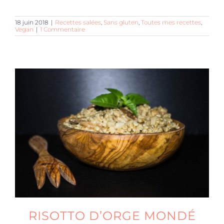
18 juin 2018
|
Recettes salées
,
Sans gluten
,
Toutes mes recettes
,
Vegan
|
1 Commentaire
RISOTTO D’ORGE MONDÉ