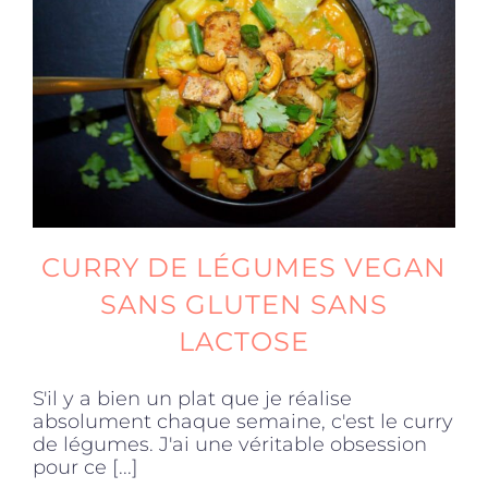
Produits sains
Click and collect
Traiteur
CURRY DE LÉGUMES VEGAN
Cours
SANS GLUTEN SANS
LACTOSE
Accessoires
S'il y a bien un plat que je réalise
absolument chaque semaine, c'est le curry
Offres
de légumes. J'ai une véritable obsession
pour ce [...]