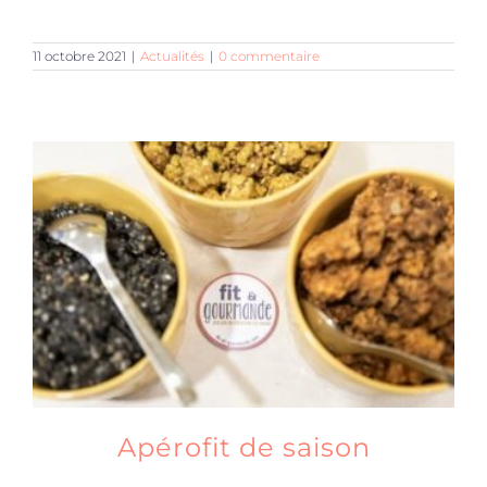
11 octobre 2021
|
Actualités
|
0 commentaire
Apérofit de saison