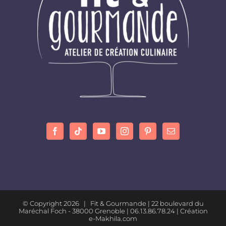
© Copyright
2026 | Fit & Gourmande |
22 boulevard du
Maréchal Foch - 38000 Grenoble
| 06.13.86.78.24 |
Création
e-Makhila.com