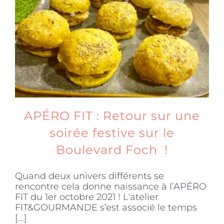
Produits sains
Click and collect
Traiteur
APÉRO FIT : Retour sur une
Cours
soirée festive sur le
Boulevard Foch !
Accessoires
Quand deux univers différents se
rencontre cela donne naissance à l’APÉRO
Offres
FIT du 1er octobre 2021 ! L'atelier
FIT&GOURMANDE s’est associé le temps
[...]