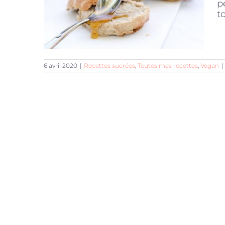
p
t
6 avril 2020
|
Recettes sucrées
,
Toutes mes recettes
,
Vegan
|