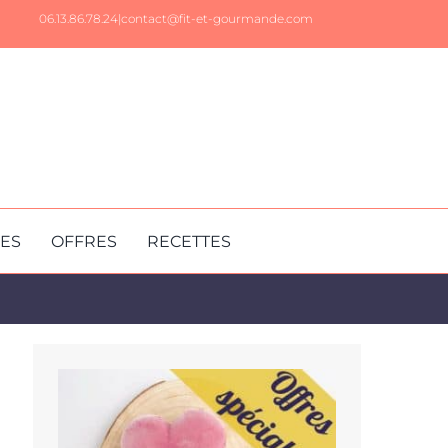
06.13.86.78.24|
contact@fit-et-gourmande.com
RES
OFFRES
RECETTES