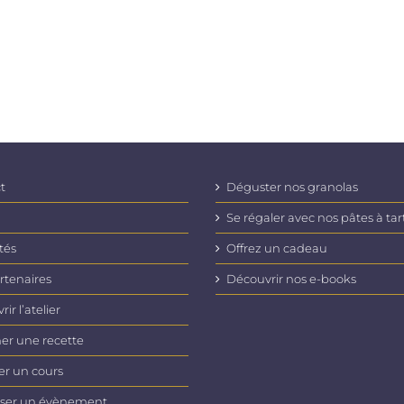
t
Déguster nos granolas
Se régaler avec nos pâtes à tar
tés
Offrez un cadeau
rtenaires
Découvrir nos e-books
ir l’atelier
er une recette
er un cours
ser un évènement