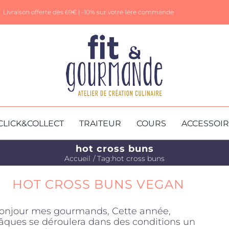
Livraison offerte dès 69€ |
-10% sur votre 1ère commande
CLICK&COLLECT
TRAITEUR
COURS
ACCESSOI
hot cross buns
Accueil
Tag:
hot cross buns
HOT CROSS BUNS VEGAN
onjour mes gourmands, Cette année,
âques se déroulera dans des conditions un