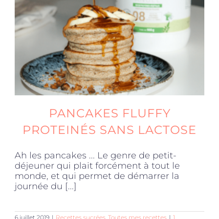
Produits sains
Click and collect
Traiteur
PANCAKES FLUFFY
Cours
PROTEINÉS SANS LACTOSE
Ah les pancakes ... Le genre de petit-
Accessoires
déjeuner qui plait forcément à tout le
monde, et qui permet de démarrer la
journée du [...]
Offres
6 juillet 2019
|
Recettes sucrées
,
Toutes mes recettes
|
1