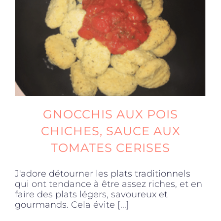
Produits sains
Click and collect
Traiteur
GNOCCHIS AUX POIS
Cours
CHICHES, SAUCE AUX
TOMATES CERISES
Accessoires
J'adore détourner les plats traditionnels
qui ont tendance à être assez riches, et en
Offres
faire des plats légers, savoureux et
gourmands. Cela évite [...]