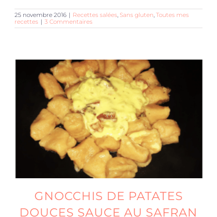
25 novembre 2016
|
Recettes salées
,
Sans gluten
,
Toutes mes
recettes
|
3 Commentaires
GNOCCHIS DE PATATES
DOUCES SAUCE AU SAFRAN