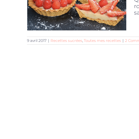
r
s
9 avril 2017
|
Recettes sucrées
,
Toutes mes recettes
|
2 Comm