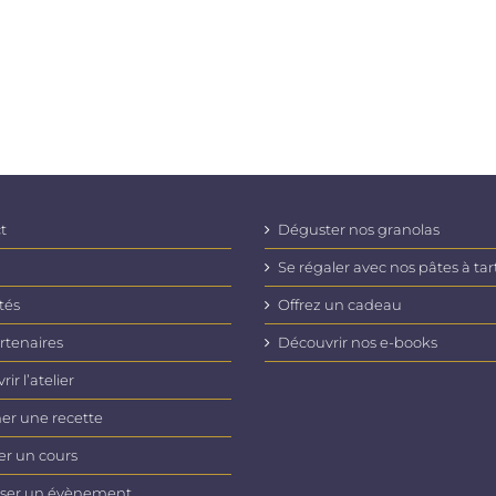
t
Déguster nos granolas
Se régaler avec nos pâtes à tar
tés
Offrez un cadeau
rtenaires
Découvrir nos e-books
ir l’atelier
er une recette
er un cours
ser un évènement