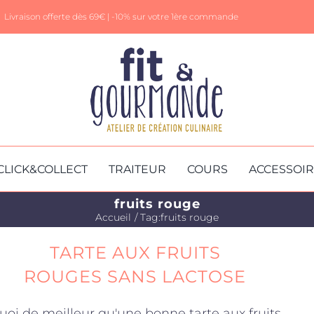
Livraison offerte dès 69€ |
-10% sur votre 1ère commande
CLICK&COLLECT
TRAITEUR
COURS
ACCESSOI
fruits rouge
Accueil
Tag:
fruits rouge
TARTE AUX FRUITS
ROUGES SANS LACTOSE
uoi de meilleur qu'une bonne tarte aux fruits