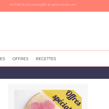
06.13.86.78.24|
contact@fit-et-gourmande.com
RES
OFFRES
RECETTES