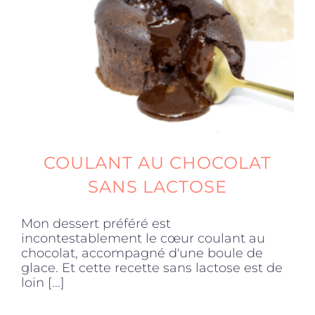
Produits sains
Click and collect
Traiteur
COULANT AU CHOCOLAT
Cours
SANS LACTOSE
Mon dessert préféré est
Accessoires
incontestablement le cœur coulant au
chocolat, accompagné d'une boule de
glace. Et cette recette sans lactose est de
Offres
loin [...]