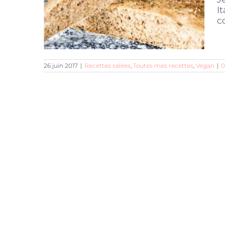
I
c
26 juin 2017
|
Recettes salées
,
Toutes mes recettes
,
Vegan
|
0