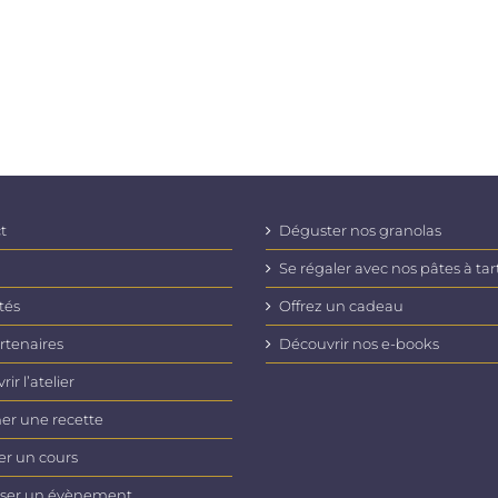
t
Déguster nos granolas
Se régaler avec nos pâtes à tar
tés
Offrez un cadeau
rtenaires
Découvrir nos e-books
ir l’atelier
er une recette
er un cours
ser un évènement