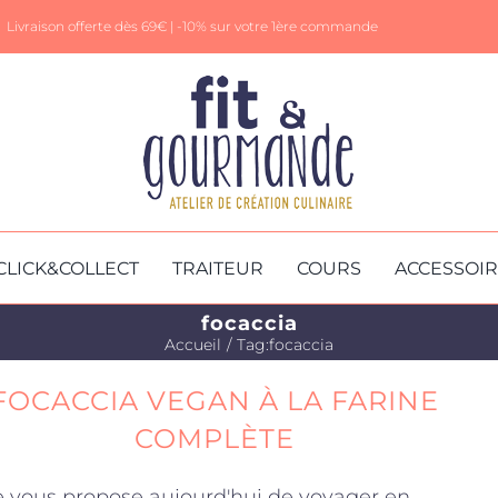
Livraison offerte dès 69€ |
-10% sur votre 1ère commande
CLICK&COLLECT
TRAITEUR
COURS
ACCESSOI
focaccia
Accueil
Tag:
focaccia
FOCACCIA VEGAN À LA FARINE
COMPLÈTE
e vous propose aujourd'hui de voyager en