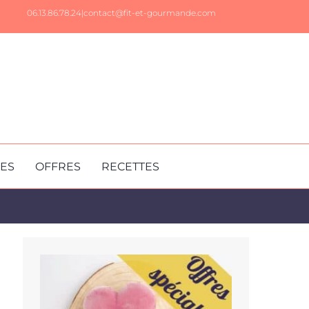
06.13.86.78.24|
contact@fit-et-gourmande.com
RES
OFFRES
RECETTES