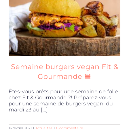
Produits sains
Click and collect
Traiteur
Semaine burgers vegan Fit &
Cours
Gourmande 🍔
Êtes-vous prêts pour une semaine de folie
Accessoires
chez Fit & Gourmande ?! Préparez-vous
pour une semaine de burgers vegan, du
mardi 23 au [...]
Offres
16 février 2021
|
Actualités
|
0 commentaire