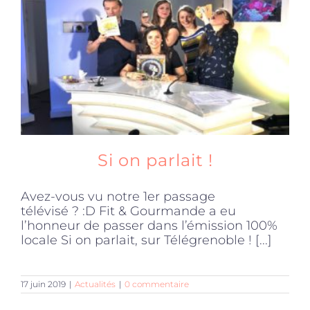
Produits sains
Click and collect
Traiteur
Si on parlait !
Cours
Avez-vous vu notre 1er passage
télévisé ? :D Fit & Gourmande a eu
Accessoires
l’honneur de passer dans l’émission 100%
locale Si on parlait, sur Télégrenoble ! [...]
Offres
17 juin 2019
|
Actualités
|
0 commentaire