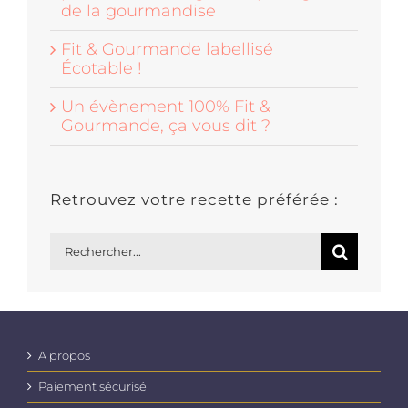
de la gourmandise
Fit & Gourmande labellisé
Écotable !
Un évènement 100% Fit &
Gourmande, ça vous dit ?
Retrouvez votre recette préférée :
Rechercher:
A propos
Paiement sécurisé