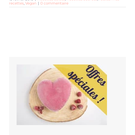
recettes
,
Vegan
|
0 commentaire