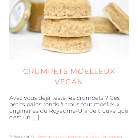
Produits sains
Click and collect
Traiteur
CRUMPETS MOELLEUX
Cours
VEGAN
Avez vous déjà testé les crumpets ? Ces
Accessoires
petits pains ronds à trous tout moelleux
originaires du Royaume-Uni. Je trouve que
c'est un [...]
Offres
13 février 2018
|
Recettes salées
,
Recettes sucrées
,
Toutes mes