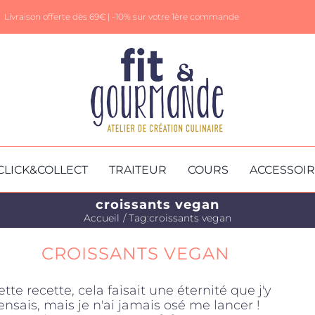
Livraison offerte dès 69€ |
-10% sur votre 1ère commande
CLICK&COLLECT
TRAITEUR
COURS
ACCESSOI
croissants vegan
Accueil
Tag:
croissants vegan
CROISSANTS VEGAN
ette recette, cela faisait une éternité que j'y
ensais, mais je n'ai jamais osé me lancer !