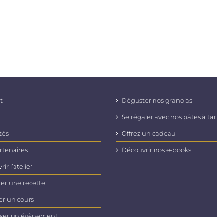
t
Déguster nos granolas
Se régaler avec nos pâtes à tar
tés
Offrez un cadeau
rtenaires
Découvrir nos e-books
ir l’atelier
er une recette
er un cours
ser un évènement