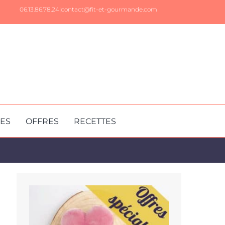
06.13.86.78.24|
contact@fit-et-gourmande.com
RES
OFFRES
RECETTES