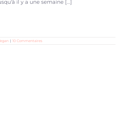
usqu'à il y a une semaine [...]
Vegan
|
10 Commentaires