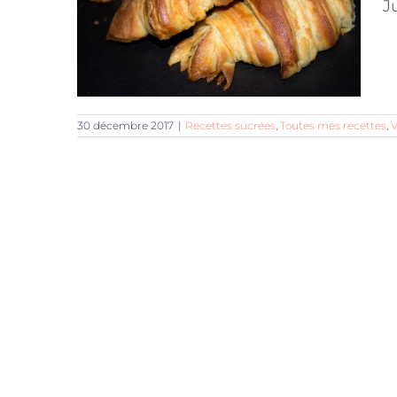
J
30 décembre 2017
|
Recettes sucrées
,
Toutes mes recettes
,