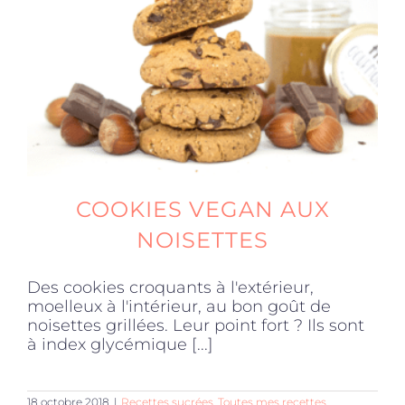
Produits sains
Click and collect
Traiteur
COOKIES VEGAN AUX
Cours
NOISETTES
Des cookies croquants à l'extérieur,
Accessoires
moelleux à l'intérieur, au bon goût de
noisettes grillées. Leur point fort ? Ils sont
à index glycémique [...]
Offres
18 octobre 2018
|
Recettes sucrées
,
Toutes mes recettes
,