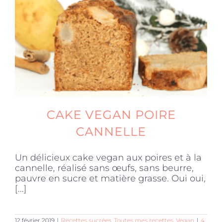
Produits sains
Click and collect
Traiteur
CAKE VEGAN POIRE
Cours
CANNELLE
Un délicieux cake vegan aux poires et à la
Accessoires
cannelle, réalisé sans œufs, sans beurre,
pauvre en sucre et matière grasse. Oui oui,
[...]
Offres
12 février 2019
|
Recettes sucrées
,
Toutes mes recettes
,
Vegan
|
4