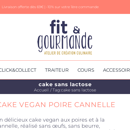
Livraison offerte dès 69€ |
-10% sur votre 1ère commande
CLICK&COLLECT
TRAITEUR
COURS
ACCESSOI
cake sans lactose
Accueil
Tag:
cake sans lactose
CAKE VEGAN POIRE CANNELLE
n délicieux cake vegan aux poires et à la
annelle, réalisé sans œufs, sans beurre,