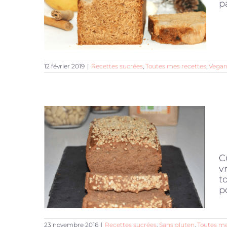
p
12 février 2019
|
Recettes sucrées
,
Toutes mes recettes
,
Vega
C
v
t
p
23 novembre 2016
|
Recettes sucrées
,
Sans gluten
,
Toutes me