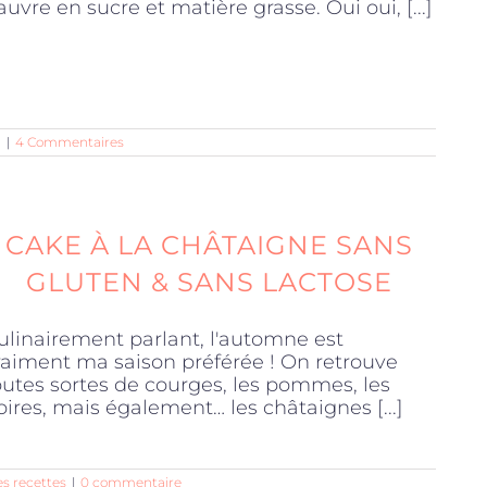
auvre en sucre et matière grasse. Oui oui, [...]
n
|
4 Commentaires
CAKE À LA CHÂTAIGNE SANS
GLUTEN & SANS LACTOSE
ulinairement parlant, l'automne est
raiment ma saison préférée ! On retrouve
outes sortes de courges, les pommes, les
oires, mais également… les châtaignes [...]
s recettes
|
0 commentaire