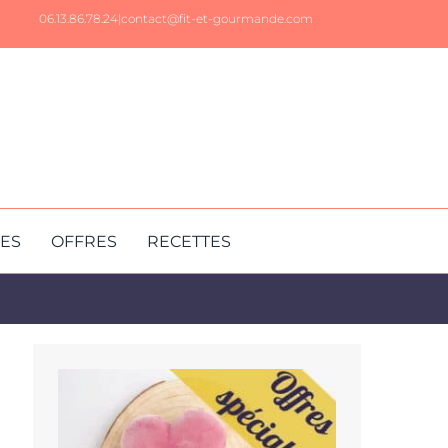
06.13.86.78.24|
contact@fit-et-gourmande.com
RES
OFFRES
RECETTES