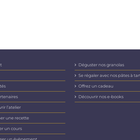
t
Déguster nos granolas
Se régaler avec nos pâtes à tar
tés
Offrez un cadeau
rtenaires
Découvrir nos e-books
ir l’atelier
er une recette
er un cours
ser un évènement