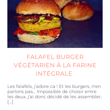
Produits sains
Click and collect
Traiteur
FALAFEL BURGER
Cours
VÉGÉTARIEN À LA FARINE
INTÉGRALE
Accessoires
Les falafels, j'adore ca ! Et les burgers, n'en
parlons pas… Impossible de choisir entre
Offres
les deux, j'ai donc décidé de les assembler,
[...]