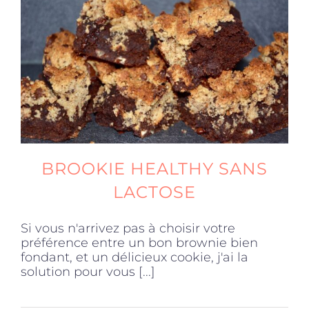
Produits sains
Click and collect
Traiteur
BROOKIE HEALTHY SANS
Cours
LACTOSE
Accessoires
Si vous n'arrivez pas à choisir votre
préférence entre un bon brownie bien
fondant, et un délicieux cookie, j'ai la
Offres
solution pour vous [...]