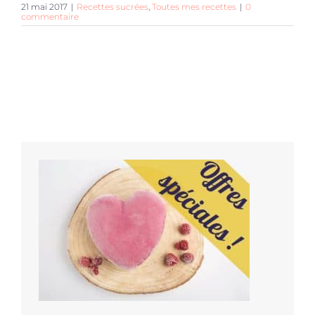
21 mai 2017
|
Recettes sucrées
,
Toutes mes recettes
|
0
commentaire