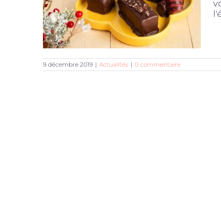
v
l'
9 décembre 2019
|
Actualités
|
0 commentaire