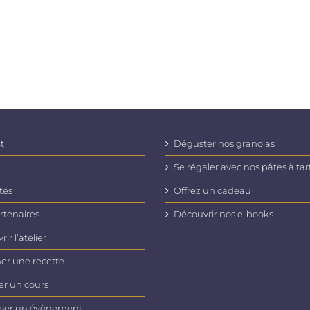
t
Déguster nos granolas
Se régaler avec nos pâtes à tar
tés
Offrez un cadeau
rtenaires
Découvrir nos e-books
ir l’atelier
er une recette
er un cours
ser un évènement