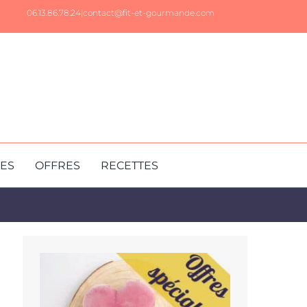
06.13.86.78.24|
contact@fit-et-gourmande.com
RES
OFFRES
RECETTES