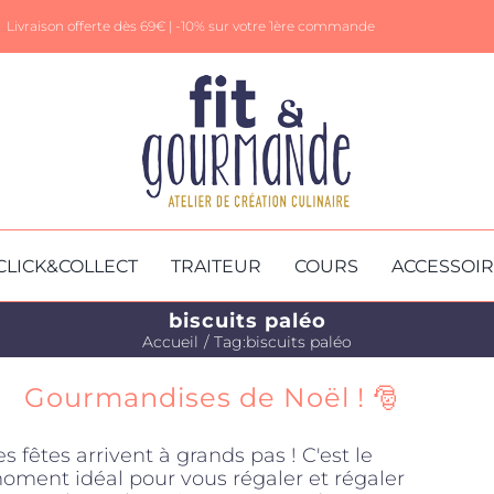
Livraison offerte dès 69€ |
-10% sur votre 1ère commande
CLICK&COLLECT
TRAITEUR
COURS
ACCESSOI
biscuits paléo
Accueil
Tag:
biscuits paléo
Gourmandises de Noël ! 🎅
es fêtes arrivent à grands pas ! C'est le
oment idéal pour vous régaler et régaler