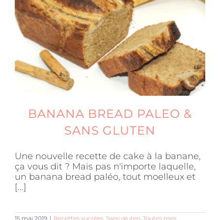
Produits sains
Click and collect
Traiteur
BANANA BREAD PALEO &
Cours
SANS GLUTEN
Une nouvelle recette de cake à la banane,
Accessoires
ça vous dit ? Mais pas n'importe laquelle,
un banana bread paléo, tout moelleux et
[...]
Offres
15 mai 2019
|
Recettes sucrées
,
Sans gluten
,
Toutes mes