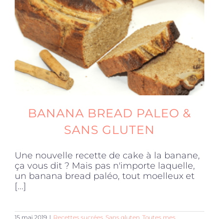
Produits sains
Click and collect
Traiteur
BANANA BREAD PALEO &
Cours
SANS GLUTEN
Une nouvelle recette de cake à la banane,
Accessoires
ça vous dit ? Mais pas n'importe laquelle,
un banana bread paléo, tout moelleux et
[...]
Offres
15 mai 2019
|
Recettes sucrées
,
Sans gluten
,
Toutes mes