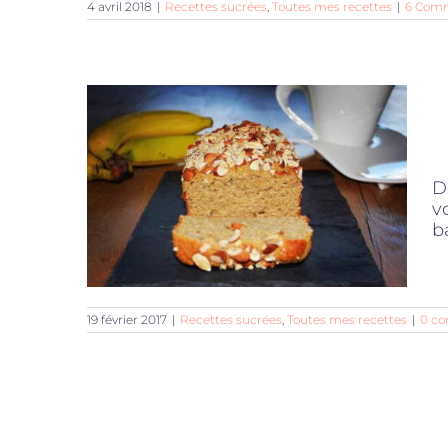
4 avril 2018
|
Recettes sucrées
,
Toutes mes recettes
|
6 Comm
D
v
b
19 février 2017
|
Recettes sucrées
,
Toutes mes recettes
|
0 c