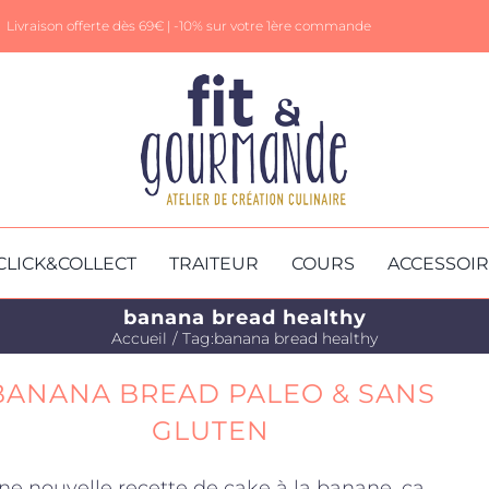
Livraison offerte dès 69€ |
-10% sur votre 1ère commande
CLICK&COLLECT
TRAITEUR
COURS
ACCESSOI
banana bread healthy
Accueil
Tag:
banana bread healthy
BANANA BREAD PALEO & SANS
GLUTEN
ne nouvelle recette de cake à la banane, ça