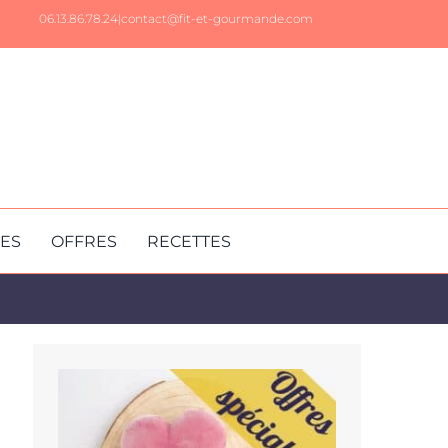
06.13.86.78.24|
contact@fit-et-gourmande.com
RES
OFFRES
RECETTES