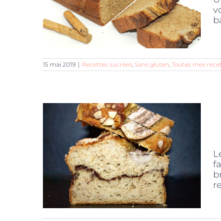
v
b
15 mai 2019
|
Recettes sucrées
,
Sans gluten
,
Toutes mes rece
L
f
b
re