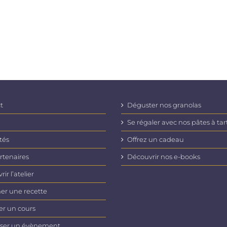
t
Déguster nos granolas
Se régaler avec nos pâtes à tar
tés
Offrez un cadeau
rtenaires
Découvrir nos e-books
ir l’atelier
er une recette
er un cours
ser un évènement