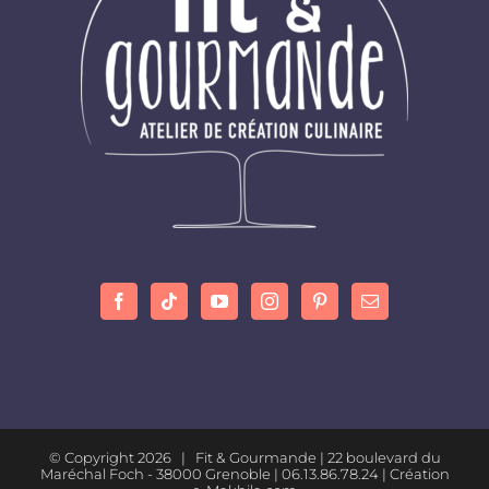
© Copyright
2026 | Fit & Gourmande |
22 boulevard du
Maréchal Foch - 38000 Grenoble
| 06.13.86.78.24 |
Création