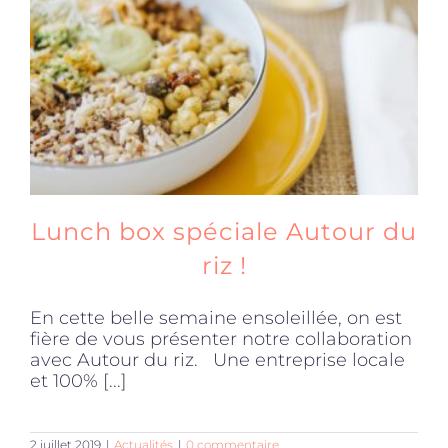
Produits sains
Click and collect
Traiteur
Lunch box spéciale Autour du
Cours
riz !
En cette belle semaine ensoleillée, on est
Accessoires
fière de vous présenter notre collaboration
avec Autour du riz. Une entreprise locale
et 100% [...]
Offres
2 juillet 2019
|
Actualités
|
0 commentaire