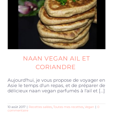
Produits sains
Click and collect
Traiteur
NAAN VEGAN AIL ET
Cours
CORIANDRE
Aujourd'hui, je vous propose de voyager en
Accessoires
Asie le temps d'un repas, et de préparer de
délicieux naan vegan parfumés à l'ail et [...]
Offres
10 août 2017
|
Recettes salées
,
Toutes mes recettes
,
Vegan
|
0
commentaire