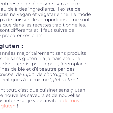
entrées / plats / desserts sans sucre
s au delà des ingrédients, il existe de
la cuisine vegan et végétarienne. Le
mode
ps de cuisson
, les
proportions
, … ne
sont
s
que dans les recettes traditionnelles.
sont différents et il faut suivre de
 préparer ses plats.
gluten :
 années majoritairement sans produits
isine sans gluten n’a jamais été une
i donc appris, petit à petit, à remplacer
rines de blé et d’épeautre par des
chiche
, de
lupin
, de
châtaigne
, et
écifiques à la cuisine “
gluten free
“.
ant tout, c’est que cuisiner sans gluten
e nouvelles saveurs et de nouvelles
us intéresse, je vous invite à
découvrir
 gluten
!