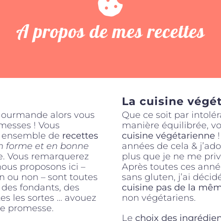
A propos de mes recettes
La cuisine végé
 Gourmande alors vous
Que ce soit par intol
omesses ! Vous
manière équilibrée, v
un ensemble de
recettes
cuisine végétarienne
!
n forme et en bonne
années de cela & j’ad
se. Vous remarquerez
plus que je ne me pri
nous proposons ici –
Après toutes ces anné
n ou non – sont toutes
sans gluten, j’ai déci
 des fondants, des
cuisine pas de la mê
tes les sortes … avouez
non végétariens.
tre promesse.
Le
choix des ingrédien