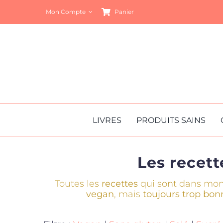
Passer
Mon Compte
Panier
au
contenu
LIVRES
PRODUITS SAINS
Les recet
Toutes les
recettes
qui sont dans mon
vegan
, mais
toujours trop bon