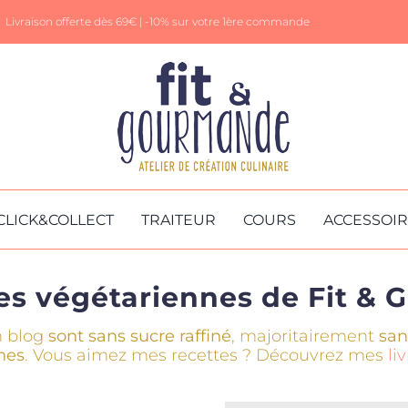
Livraison offerte dès 69€ |
-10% sur votre 1ère commande
CLICK&COLLECT
TRAITEUR
COURS
ACCESSOI
tes végétariennes de Fit &
 blog
sont
sans sucre raffiné
, majoritairement
san
nes
. Vous aimez mes recettes ? Découvrez mes
li