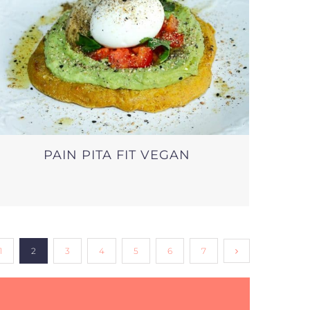
PAIN PITA FIT VEGAN
1
2
3
4
5
6
7