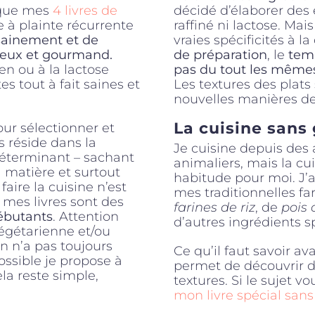
i que mes
4 livres de
décidé d’élaborer des 
 à plainte récurrente
raffiné ni lactose. Mai
ainement et de
vraies spécificités à 
reux et gourmand.
de préparation
, le
tem
en ou à la lactose
pas du tout les même
tes tout à fait saines et
Les textures des plats 
nouvelles manières de
La cuisine sans 
our sélectionner et
 réside dans la
Je cuisine depuis des
 déterminant – sachant
animaliers, mais la cu
 matière et surtout
habitude pour moi. J’a
ire la cuisine n’est
mes traditionnelles fa
t mes livres sont des
farines de riz
, de
pois 
ébutants
. Attention
d’autres ingrédients sp
végétarienne et/ou
n n’a pas toujours
Ce qu’il faut savoir av
ssible je propose à
permet de découvrir d
la reste simple,
textures. Si le sujet vo
mon livre spécial sans