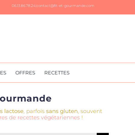
06.13.86.78.24|
contact@fit-et-gourmande.com
RES
OFFRES
RECETTES
 Gourmande
s lactose
, parfois
sans gluten
, souvent
vres de recettes végétariennes
!