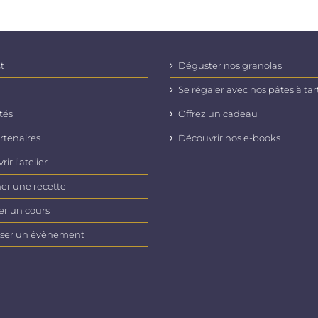
t
Déguster nos granolas
Se régaler avec nos pâtes à tar
tés
Offrez un cadeau
rtenaires
Découvrir nos e-books
ir l’atelier
er une recette
er un cours
ser un évènement