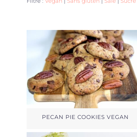
Filtre :
Vegan
|
Sans gluten
|
Salé
|
Sucré
PECAN PIE COOKIES VEGAN