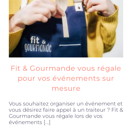
Produits sains
Click and collect
Traiteur
Fit & Gourmande vous régale
Cours
pour vos événements sur
mesure
Accessoires
Vous souhaitez organiser un événement et
vous désirez faire appel à un traiteur ? Fit &
Offres
Gourmande vous régale lors de vos
événements [...]