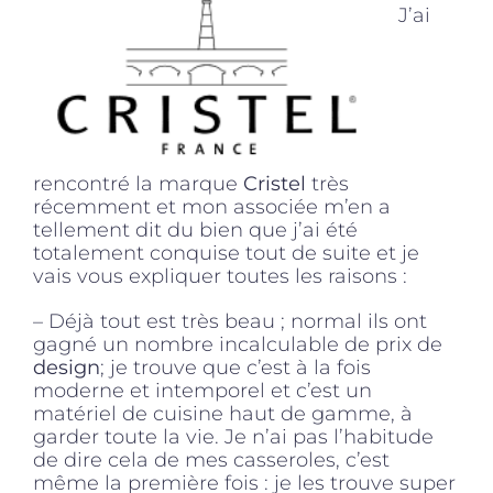
J’ai
Produits sains
Click and collect
rencontré la marque
Cristel
très
récemment et mon associée m’en a
Traiteur
tellement dit du bien que j’ai été
totalement conquise tout de suite et je
vais vous expliquer toutes les raisons :
Cours
– Déjà tout est très beau ; normal ils ont
gagné un nombre incalculable de prix de
Accessoires
design
; je trouve que c’est à la fois
moderne et intemporel et c’est un
matériel de cuisine haut de gamme, à
Offres
garder toute la vie. Je n’ai pas l’habitude
de dire cela de mes casseroles, c’est
même la première fois : je les trouve super