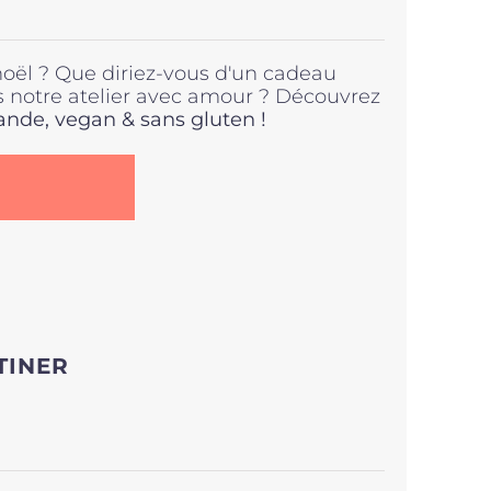
noël ? Que diriez-vous d'un cadeau
s notre atelier avec amour ? Découvrez
de, vegan & sans gluten !
.
TINER