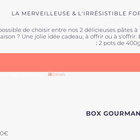
20,00€
page
à
du
LA MERVEILLEUSE & L'IRRÉSISTIBLE 
45,00€
produit
ossible de choisir entre nos 2 délicieuses pâtes à tar
aison ? Une jolie idée cadeau, à offrir ou à s'offrir.
:
2 pots de 400
Ce
oix des options
Détails
produit
a
plusieurs
variations
Les
BOX GOURMA
options
peuvent
être
00
€
choisies