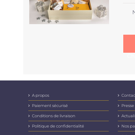
Ch
A propos
Contac
Paiement sécurisé
Presse
Conditions de livraison
Actuali
Politique de confidentialité
Nos pa