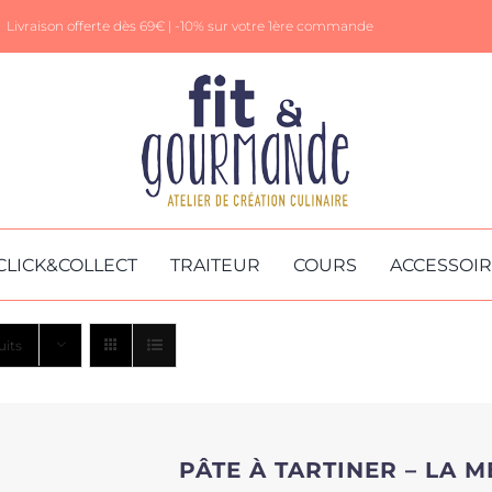
Livraison offerte dès 69€ |
-10% sur votre 1ère commande
CLICK&COLLECT
TRAITEUR
COURS
ACCESSOI
uits
PÂTE À TARTINER – LA 