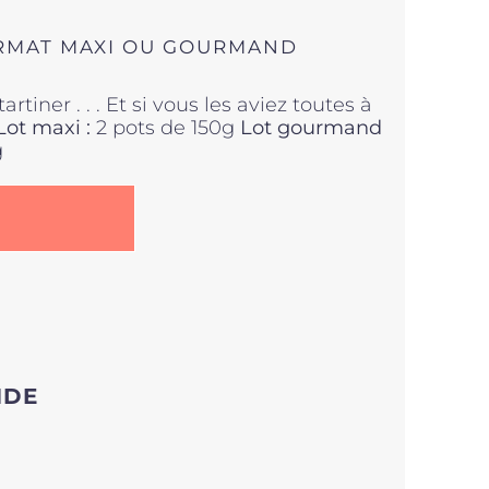
FORMAT MAXI OU GOURMAND
tiner . . . Et si vous les aviez toutes à
Lot maxi :
2 pots de 150g
Lot gourmand
g
.
NDE