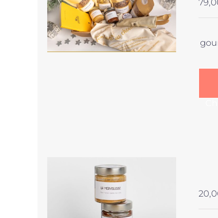
79,0
gou
Ch
20,0