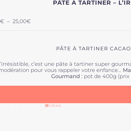
PÂTE À TARTINER – L’I
options
peuvent
être
Plage
€
–
25,00
€
choisies
de
sur
prix :
la
11,00€
page
à
du
PÂTE À TARTINER CACAO
25,00€
produit
’irrésistible, c’est une pâte à tartiner super gou
modération pour vous rappeler votre enfance...
Max
Gourmand :
pot de 400g (prix 
Ce
oix des options
Détails
produit
a
plusieurs
variations