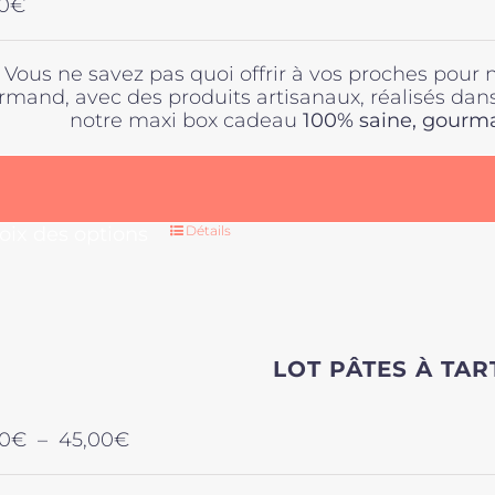
0
€
choisies
sur
la
Vous ne savez pas quoi offrir à vos proches pour 
page
rmand, avec des produits artisanaux, réalisés dan
du
notre maxi box cadeau
100% saine,
gourman
produit
Ce
oix des options
Détails
produit
a
plusieurs
variations
Les
LOT PÂTES À TAR
options
peuvent
être
Plage
0
€
–
45,00
€
choisies
de
sur
prix :
la