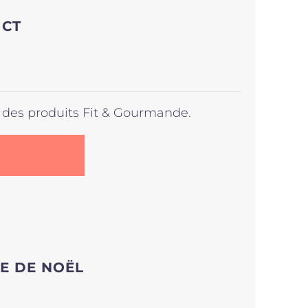
ICT
)s des produits Fit & Gourmande.
.
E DE NOËL