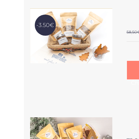
-3.50€
58,50
Ch