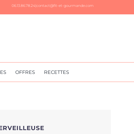
06.13.86.78.24|
contact@fit-et-gourmande.com
RES
OFFRES
RECETTES
MERVEILLEUSE