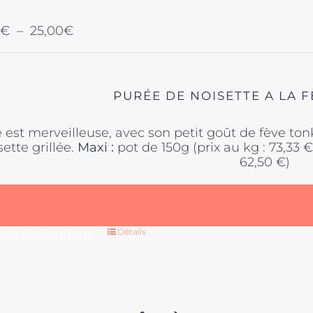
Plage
€
–
25,00
€
de
prix :
11,00€
à
PURÉE DE NOISETTE A LA 
25,00€
e est merveilleuse, avec son petit goût de fève ton
sette grillée.
Maxi :
pot de 150g (prix au kg : 73,33 
62,50 €)
Ce
oix des options
Détails
produit
a
plusieurs
variations
Les