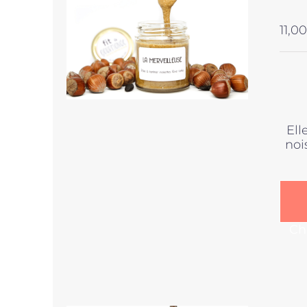
11,00
Ell
noi
Ch