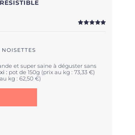
RRÉSISTIBLE
Note
5.00
sur
5
 NOISETTES
rmande et super saine à déguster sans
i :
pot de 150g (prix au kg : 73,33 €)
au kg : 62,50 €)
.