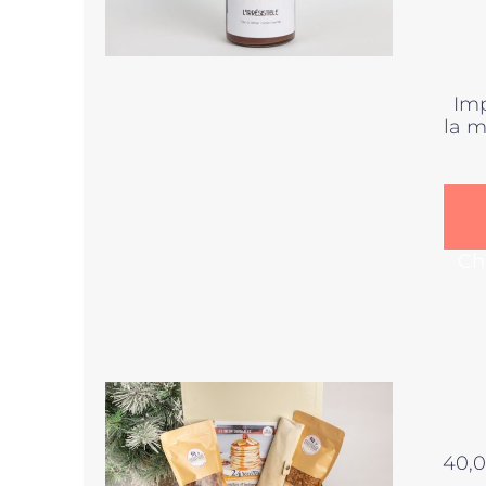
Imp
la m
Ch
40,