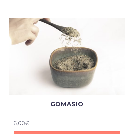
Produits sains
Click and collect
Traiteur
Cours
Accessoires
GOMASIO
Offres
6,00
€