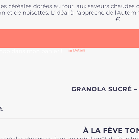
es céréales dorées au four, aux saveurs chaudes 
n et de noisettes. L'idéal à l'approche de l'Automn
€
 hop dans mon panier !
Détails
GRANOLA SUCRÉ –
€
À LA FÈVE TO