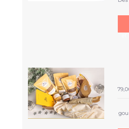
Des 
et
79,0
gou