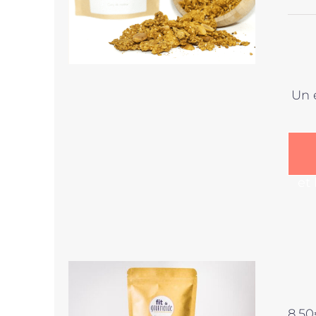
Un 
et
8,50