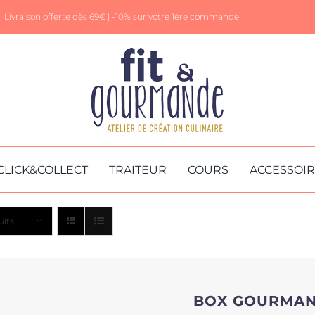
Livraison offerte dès 69€ |
-10% sur votre 1ère commande
CLICK&COLLECT
TRAITEUR
COURS
ACCESSOI
uits
BOX GOURMA