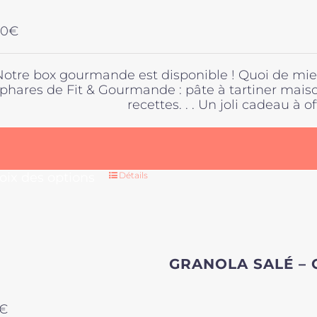
00
€
Notre box gourmande est disponible ! Quoi de mieu
phares de Fit & Gourmande : pâte à tartiner maison
recettes. . . Un joli cadeau à off
Ce
oix des options
Détails
produit
a
plusieurs
variations
Les
GRANOLA SALÉ –
options
peuvent
être
€
choisies