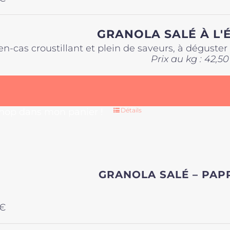
GRANOLA SALÉ À L'
en-cas croustillant et plein de saveurs, à déguste
Prix au kg : 42,50
 hop dans mon panier !
Détails
GRANOLA SALÉ – PAP
€