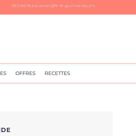
06.13.86.78.24|
contact@fit-et-gourmande.com
RES
OFFRES
RECETTES
NDE