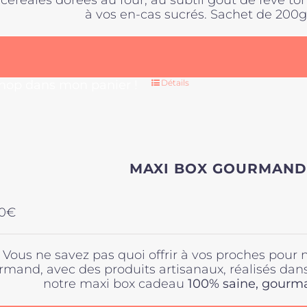
céréales dorées au four, au subtil goût de fève t
à vos en-cas sucrés. Sachet de 200g
 hop dans mon panier !
Détails
MAXI BOX GOURMAND
0
€
Vous ne savez pas quoi offrir à vos proches pour 
rmand, avec des produits artisanaux, réalisés dan
notre maxi box cadeau
100% saine,
gourman