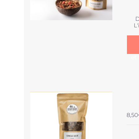
D
L
et
8,50