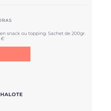
Note
5.00
sur
5
DRAS
r en snack ou topping. Sachet de 200gr.
 €
CHALOTE