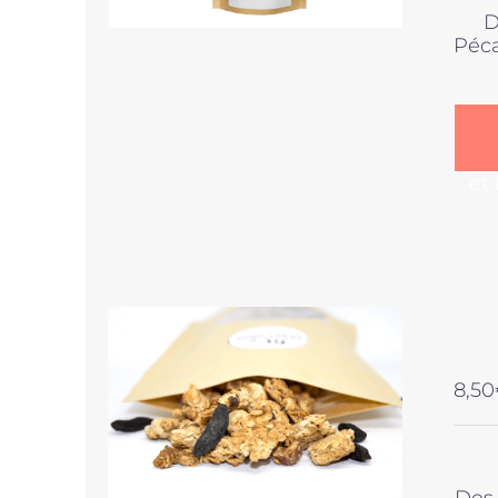
D
Péca
et
8,50