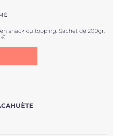
UMÉ
r en snack ou topping. Sachet de 200gr.
 €
ACAHUÈTE