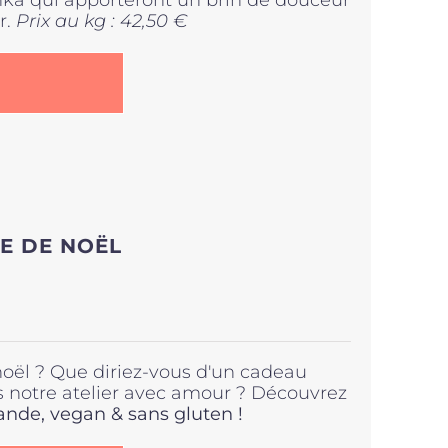
onka qui apporteront un brin de douceur
r.
Prix au kg : 42,50 €
E DE NOËL
noël ? Que diriez-vous d'un cadeau
s notre atelier avec amour ? Découvrez
de, vegan & sans gluten !