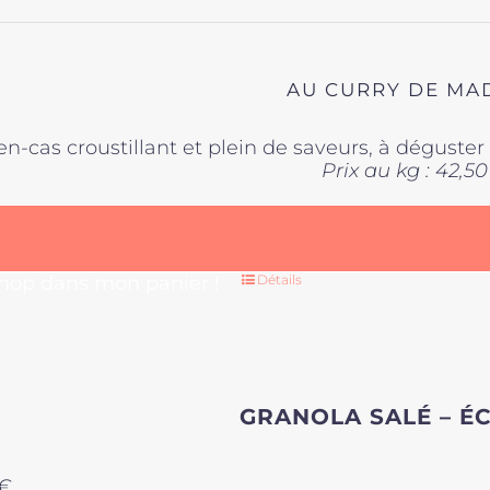
sur
la
page
du
AU CURRY DE MA
produit
en-cas croustillant et plein de saveurs, à déguste
Prix au kg : 42,50
 hop dans mon panier !
Détails
GRANOLA SALÉ – É
€