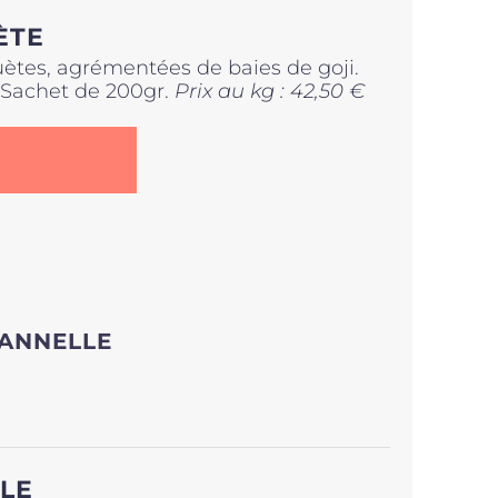
ÈTE
uètes, agrémentées de baies de goji.
. Sachet de 200gr.
Prix au kg : 42,50 €
CANNELLE
LE