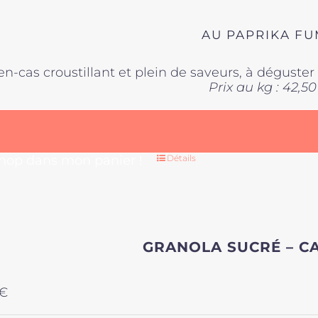
AU PAPRIKA F
en-cas croustillant et plein de saveurs, à déguste
Prix au kg : 42,50
 hop dans mon panier !
Détails
GRANOLA SUCRÉ – C
€