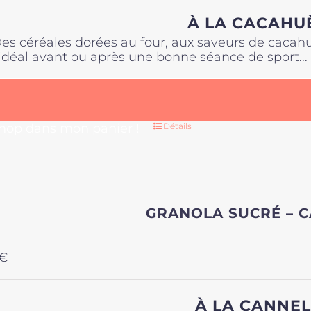
À LA CACAHU
es céréales dorées au four, aux saveurs de cacah
'idéal avant ou après une bonne séance de sport..
 hop dans mon panier !
Détails
GRANOLA SUCRÉ – 
€
À LA CANNEL