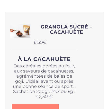
Produits sains
GRANOLA SUCRÉ –
Click and collect
CACAHUÈTE
8,50
€
Traiteur
À LA CACAHUÈTE
Cours
Des céréales dorées au four,
aux saveurs de cacahuètes,
agrémentées de baies de
Accessoires
goji. L'idéal avant ou après
une bonne séance de sport...
Sachet de 200gr.
Prix au kg :
Offres
42,50 €