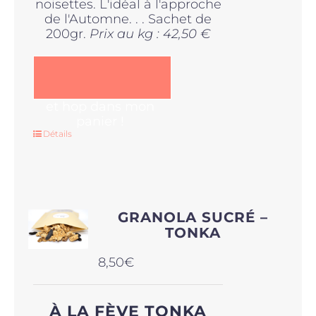
noisettes. L'idéal à l'approche
de l'Automne. . . Sachet de
200gr.
Prix au kg : 42,50 €
et hop dans mon
panier !
Détails
GRANOLA SUCRÉ –
TONKA
8,50
€
À LA FÈVE TONKA