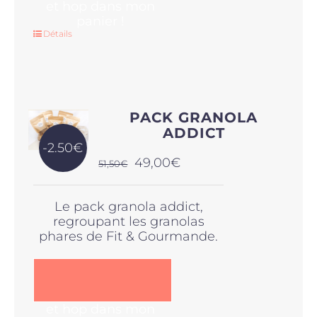
et hop dans mon
panier !
Détails
PACK GRANOLA
ADDICT
-2.50€
Le
Le
49,00
€
51,50
€
prix
prix
initial
actuel
Le pack granola addict,
était :
est :
regroupant les granolas
51,50€.
49,00€.
phares de Fit & Gourmande.
et hop dans mon