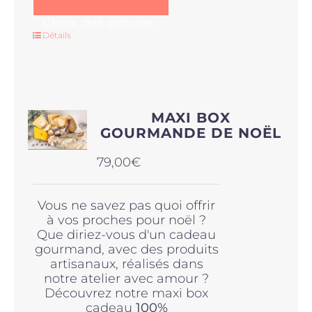
Ce
Choix des options
produit
Détails
a
plusieurs
variations.
Les
options
MAXI BOX
peuvent
GOURMANDE DE NOËL
être
choisies
79,00
€
sur
la
page
Vous ne savez pas quoi offrir
du
à vos proches pour noël ?
produit
Que diriez-vous d'un cadeau
gourmand, avec des produits
artisanaux, réalisés dans
notre atelier avec amour ?
Découvrez notre maxi box
cadeau
100%