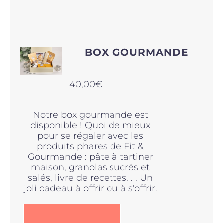
a
plusieurs
variations.
Les
options
BOX GOURMANDE
peuvent
être
choisies
40,00
€
sur
la
page
Notre box gourmande est
du
disponible ! Quoi de mieux
produit
pour se régaler avec les
produits phares de Fit &
Gourmande : pâte à tartiner
maison, granolas sucrés et
salés, livre de recettes. . . Un
joli cadeau à offrir ou à s'offrir.