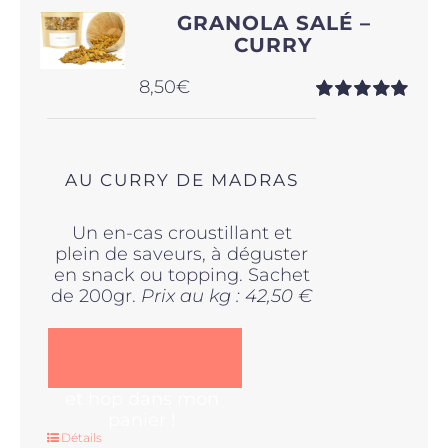
GRANOLA SALÉ –
CURRY
8,50
€
Note
5.00
sur
5
AU CURRY DE MADRAS
Un en-cas croustillant et
plein de saveurs, à déguster
en snack ou topping. Sachet
de 200gr.
Prix au kg : 42,50 €
et hop dans mon
panier !
Détails