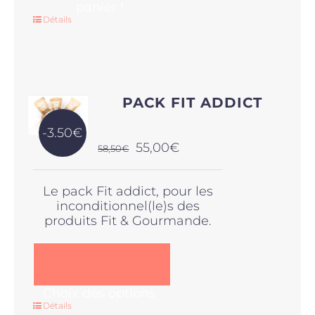
panier !
Détails
PACK FIT ADDICT
-3.50€
Le
Le
55,00
€
58,50
€
prix
prix
initial
actuel
Le pack Fit addict, pour les
était :
est :
inconditionnel(le)s des
58,50€.
55,00€.
produits Fit & Gourmande.
Ce
Choix des options
produit
Détails