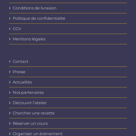
choisies
Conditions de livraison
sur
la
Politique de confidentialité
page
du
CGV
produit
Mentions légales
Contact
Presse
Actualités
Nos partenaires
Découvrir l’atelier
Chercher une recette
Réserver un cours
Organiser un évènement