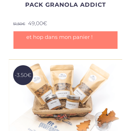
PACK GRANOLA ADDICT
Le
Le
49,00
€
51,50
€
prix
prix
initial
actuel
et hop dans mon panier !
était :
est :
51,50€.
49,00€.
-3.50€