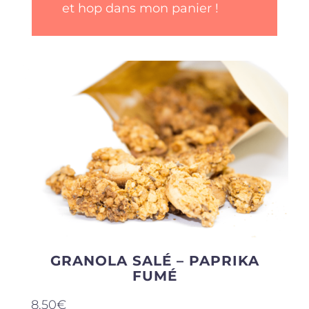
et hop dans mon panier !
5
GRANOLA SALÉ – PAPRIKA
FUMÉ
8,50
€