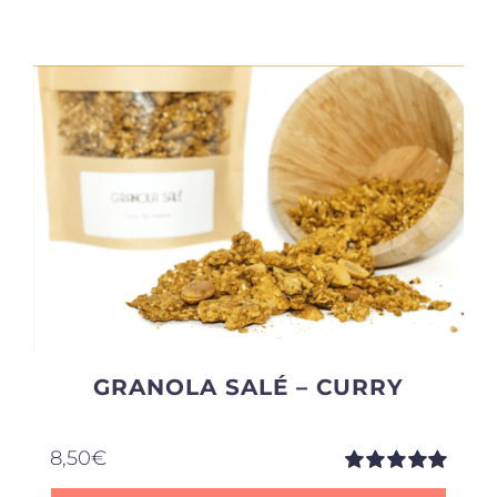
Produits sains
Click and collect
Traiteur
Cours
Accessoires
GRANOLA SALÉ – CURRY
Offres
8,50
€
Note
5.00
sur