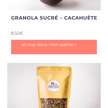
produit
GRANOLA SUCRÉ – CACAHUÈTE
8,50
€
et hop dans mon panier !