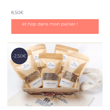
8,50
€
et hop dans mon panier !
-2.50€