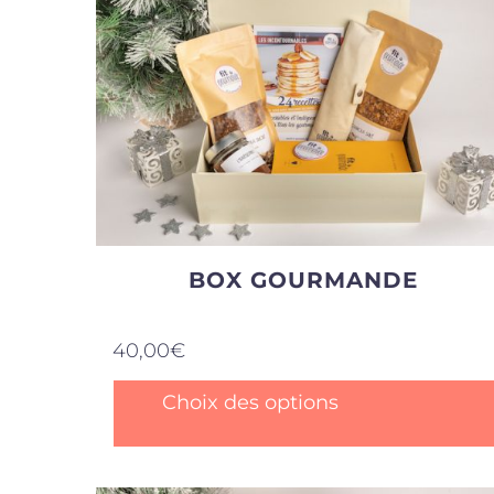
BOX GOURMANDE
40,00
€
Ce
Choix des options
produit
a
plusieurs