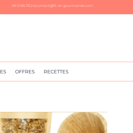
06.13.86.78.24|
contact@fit-et-gourmande.com
RES
OFFRES
RECETTES