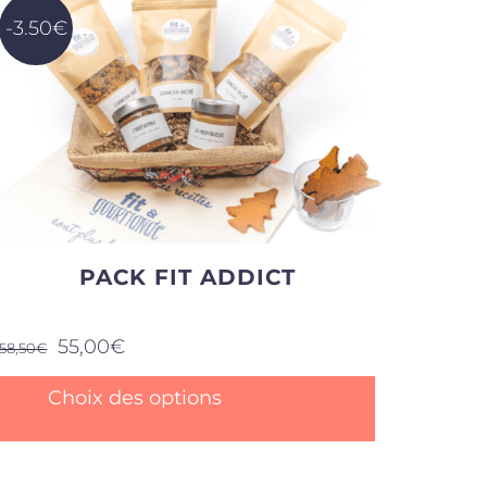
-3.50€
PACK FIT ADDICT
Le
Le
55,00
€
58,50
€
prix
prix
initial
actuel
Ce
Choix des options
était :
est :
produit
58,50€.
55,00€.
a
plusieurs