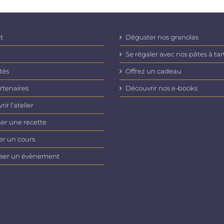
.
t
Déguster nos granolas
Se régaler avec nos pâtes à tar
tés
Offrez un cadeau
rtenaires
Découvrir nos e-books
ir l’atelier
er une recette
er un cours
ser un évènement