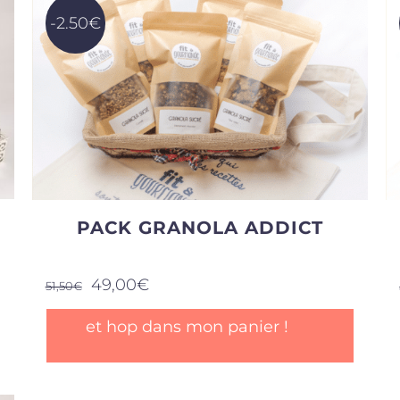
-2.50€
PACK GRANOLA ADDICT
Le
Le
49,00
€
51,50
€
prix
prix
initial
actuel
et hop dans mon panier !
était :
est :
51,50€.
49,00€.