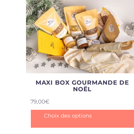
variations
Les
options
peuvent
être
choisies
sur
la
page
du
produit
MAXI BOX GOURMANDE DE
NOËL
79,00
€
Ce
Choix des options
produit
a