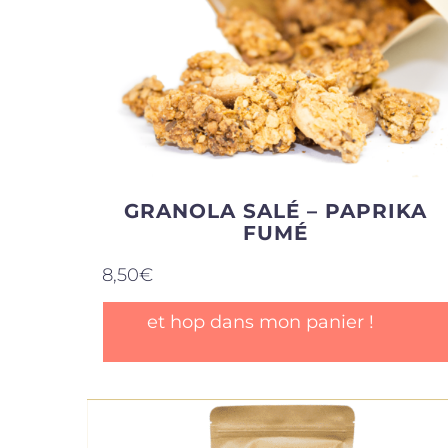
GRANOLA SALÉ – PAPRIKA
FUMÉ
8,50
€
et hop dans mon panier !