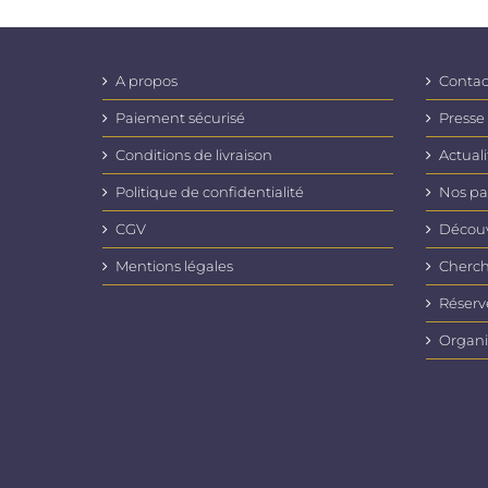
plusieurs
variations
Les
options
A propos
Contac
peuvent
être
Paiement sécurisé
Presse
choisies
Conditions de livraison
Actuali
sur
la
Politique de confidentialité
Nos pa
page
du
CGV
Découvr
produit
Mentions légales
Cherch
Réserv
Organi