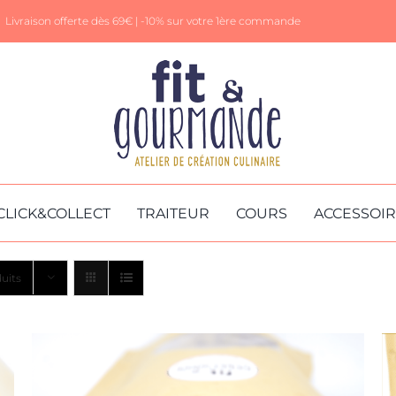
Livraison offerte dès 69€ |
-10% sur votre 1ère commande
CLICK&COLLECT
TRAITEUR
COURS
ACCESSOI
uits