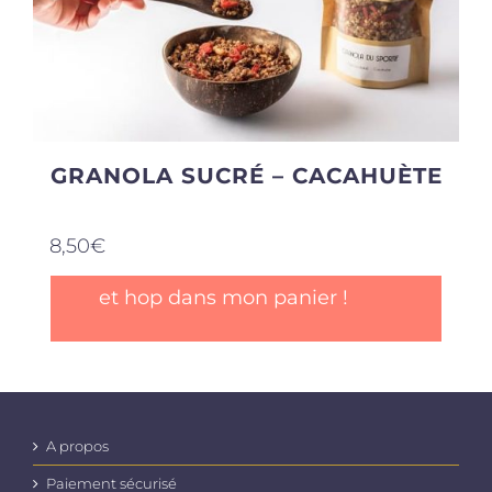
GRANOLA SUCRÉ – CACAHUÈTE
8,50
€
et hop dans mon panier !
A propos
Paiement sécurisé