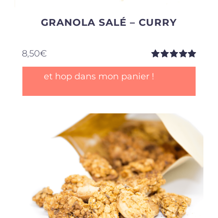
GRANOLA SALÉ – CURRY
8,50
€
Note
5.00
sur
et hop dans mon panier !
5