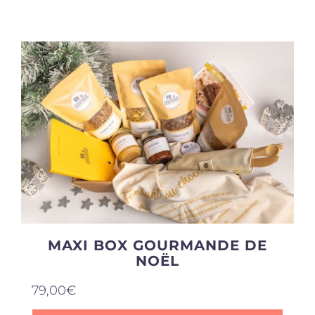
Produits sains
Click and collect
Traiteur
Cours
Accessoires
MAXI BOX GOURMANDE DE
NOËL
Offres
79,00
€