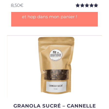
8,50
€
Note
5.00
sur
et hop dans mon panier !
5
GRANOLA SUCRÉ – CANNELLE