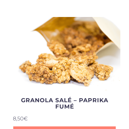
Produits sains
Click and collect
Traiteur
Cours
Accessoires
GRANOLA SALÉ – PAPRIKA
FUMÉ
Offres
8,50
€