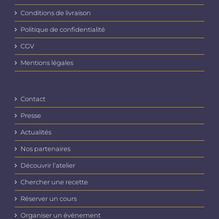
choisies
Conditions de livraison
sur
la
Politique de confidentialité
page
du
CGV
produit
Mentions légales
Contact
Presse
Actualités
Nos partenaires
Découvrir l’atelier
Chercher une recette
Réserver un cours
Organiser un évènement