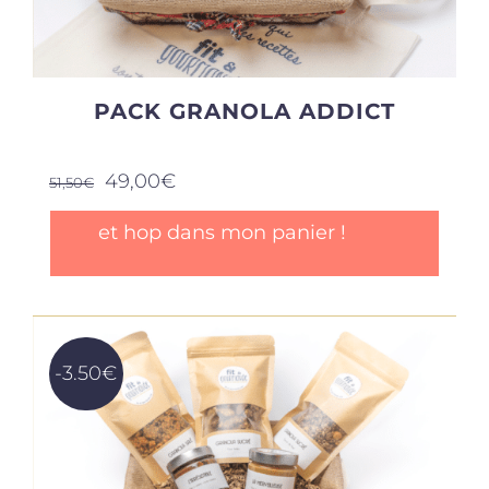
du
produit
PACK GRANOLA ADDICT
Le
Le
49,00
€
51,50
€
prix
prix
initial
actuel
et hop dans mon panier !
était :
est :
51,50€.
49,00€.
-3.50€