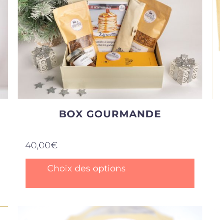
BOX GOURMANDE
40,00
€
Ce
Choix des options
produit
a
plusieurs
variations.
Les