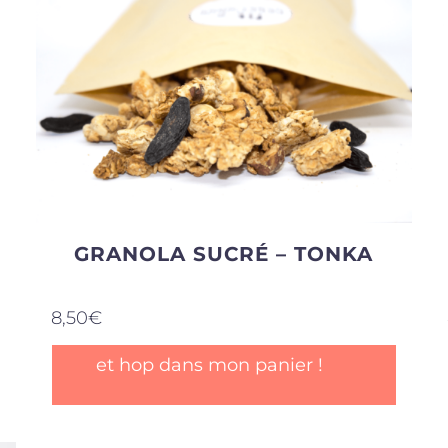
options
peuvent
être
choisies
sur
la
page
du
produit
GRANOLA SUCRÉ – TONKA
8,50
€
et hop dans mon panier !