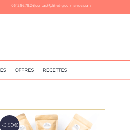
06.13.86.78.24|
contact@fit-et-gourmande.com
RES
OFFRES
RECETTES
-3.50€