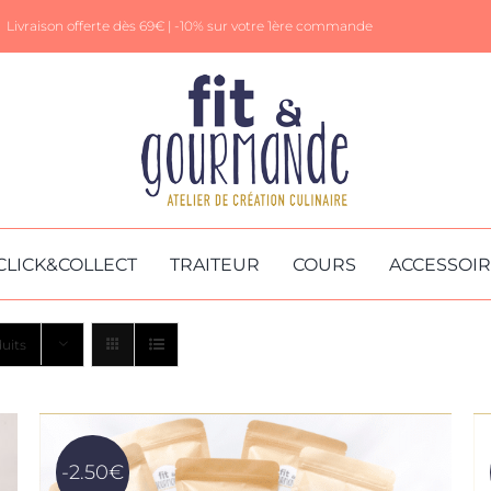
Livraison offerte dès 69€ |
-10% sur votre 1ère commande
CLICK&COLLECT
TRAITEUR
COURS
ACCESSOI
uits
-2.50€