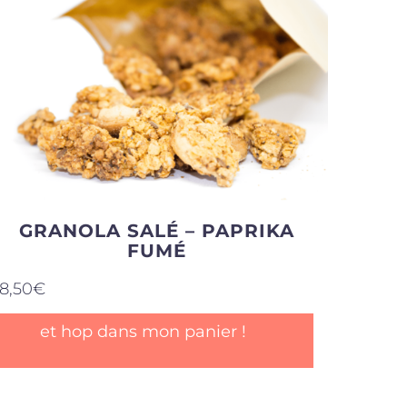
GRANOLA SALÉ – PAPRIKA
FUMÉ
8,50
€
et hop dans mon panier !