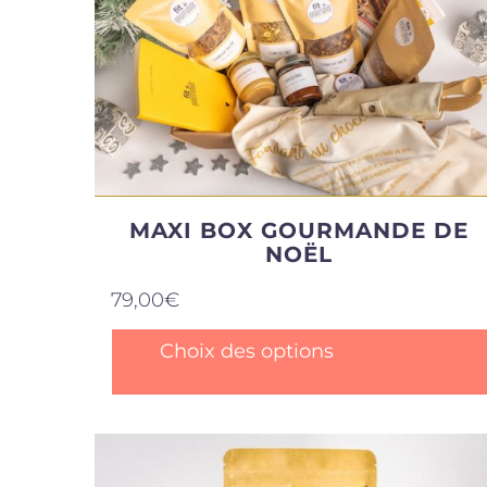
MAXI BOX GOURMANDE DE
NOËL
79,00
€
Ce
Choix des options
produit
a
plusieurs
variations
Les
options