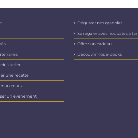
t
Déguster nos granolas
Se régaler avec nos pâtes à tar
tés
Offrez un cadeau
rtenaires
Découvrir nos e-books
ir l’atelier
er une recette
er un cours
ser un évènement