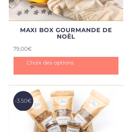
MAXI BOX GOURMANDE DE
NOËL
79,00
€
Ce
Choix des options
produit
a
plusieurs
variations.
Les
options
-3.50€
peuvent
être
choisies
sur
la