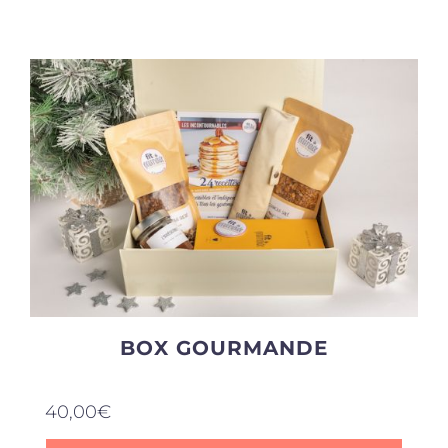
Produits sains
Click and collect
Traiteur
Cours
Accessoires
BOX GOURMANDE
Offres
40,00
€