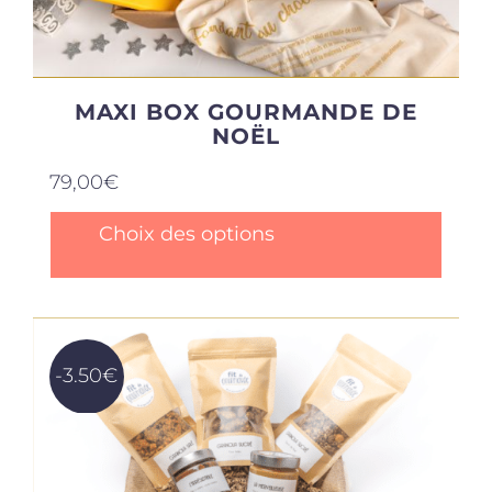
MAXI BOX GOURMANDE DE
NOËL
79,00
€
Ce
Choix des options
produit
a
plusieurs
variations.
Les
options
-3.50€
peuvent
être
choisies
sur
la