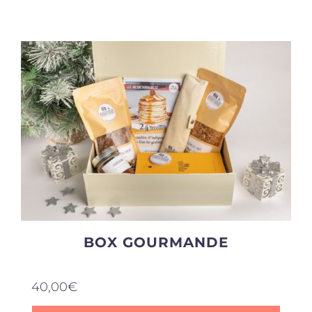
Produits sains
Click and collect
Traiteur
Cours
Accessoires
BOX GOURMANDE
Offres
40,00
€