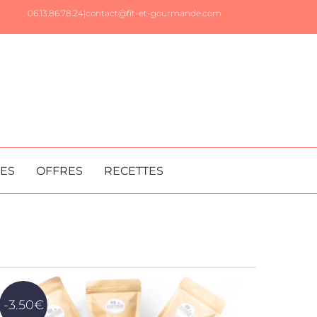
06.13.86.78.24|
contact@fit-et-gourmande.com
RES
OFFRES
RECETTES
-3.50€