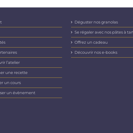
t
Déguster nos granolas
Se régaler avec nos pâtes à tar
tés
Offrez un cadeau
rtenaires
Découvrir nos e-books
ir l’atelier
er une recette
er un cours
ser un évènement