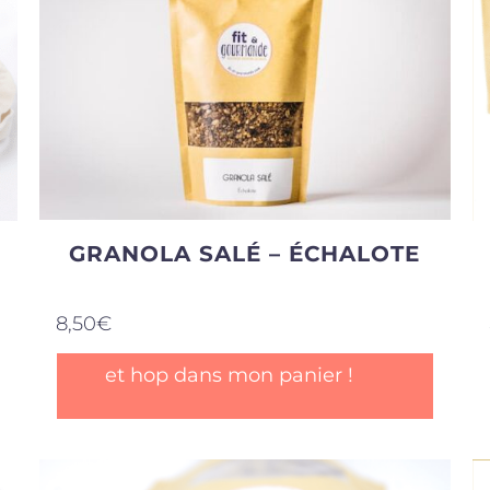
peuvent
être
choisies
sur
la
page
du
produit
GRANOLA SALÉ – ÉCHALOTE
8,50
€
et hop dans mon panier !