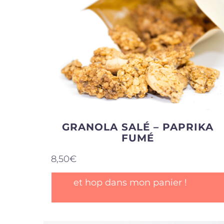
GRANOLA SALÉ – PAPRIKA
FUMÉ
8,50
€
et hop dans mon panier !