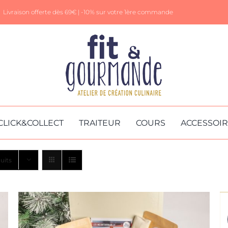
Livraison offerte dès 69€ |
-10% sur votre 1ère commande
CLICK&COLLECT
TRAITEUR
COURS
ACCESSOI
uits