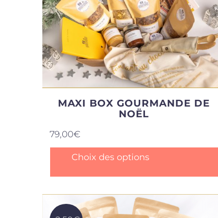
MAXI BOX GOURMANDE DE
NOËL
79,00
€
Ce
Choix des options
produit
a
plusieurs
variations
Les
options