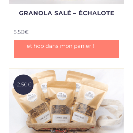
GRANOLA SALÉ – ÉCHALOTE
8,50
€
et hop dans mon panier !
-2.50€