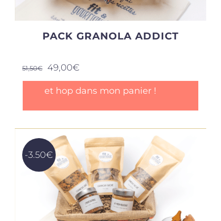
PACK GRANOLA ADDICT
Le
Le
49,00
€
51,50
€
prix
prix
initial
actuel
et hop dans mon panier !
était :
est :
51,50€.
49,00€.
-3.50€