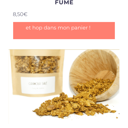
FUMÉ
8,50
€
et hop dans mon panier !