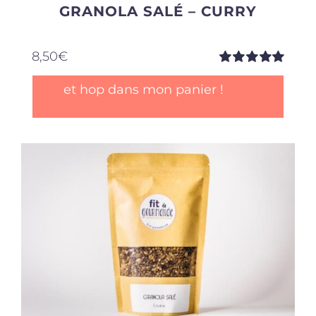
GRANOLA SALÉ – CURRY
8,50
€
Note
5.00
sur
et hop dans mon panier !
5