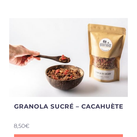
Produits sains
Click and collect
Traiteur
Cours
Accessoires
GRANOLA SUCRÉ – CACAHUÈTE
Offres
8,50
€