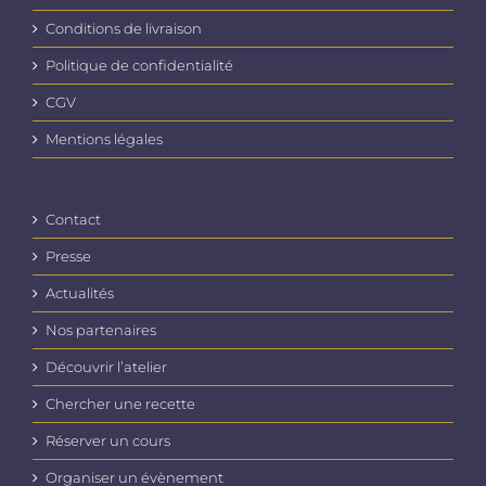
choisies
Conditions de livraison
sur
la
Politique de confidentialité
page
du
CGV
produit
Mentions légales
Contact
Presse
Actualités
Nos partenaires
Découvrir l’atelier
Chercher une recette
Réserver un cours
Organiser un évènement