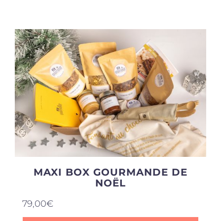
Produits sains
Click and collect
Traiteur
Cours
Accessoires
MAXI BOX GOURMANDE DE
NOËL
Offres
79,00
€