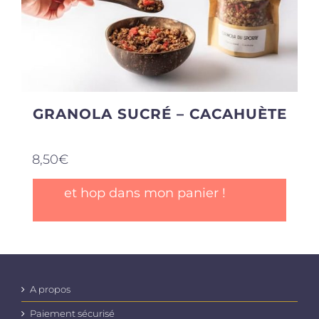
GRANOLA SUCRÉ – CACAHUÈTE
8,50
€
et hop dans mon panier !
A propos
Paiement sécurisé