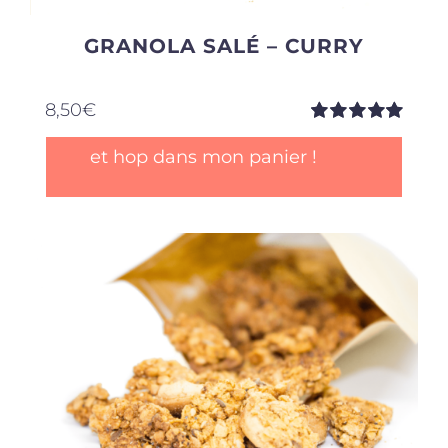
GRANOLA SALÉ – CURRY
8,50
€
Note
5.00
sur
et hop dans mon panier !
5