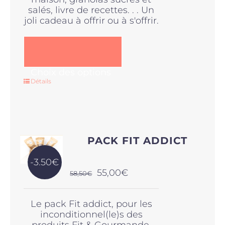
salés, livre de recettes. . . Un
joli cadeau à offrir ou à s'offrir.
Ce
Choix des options
produit
Détails
a
plusieurs
variations.
Les
options
PACK FIT ADDICT
peuvent
être
-3.50€
choisies
Le
Le
55,00
€
58,50
€
sur
prix
prix
la
initial
actuel
page
Le pack Fit addict, pour les
était :
est :
du
inconditionnel(le)s des
58,50€.
55,00€.
produit