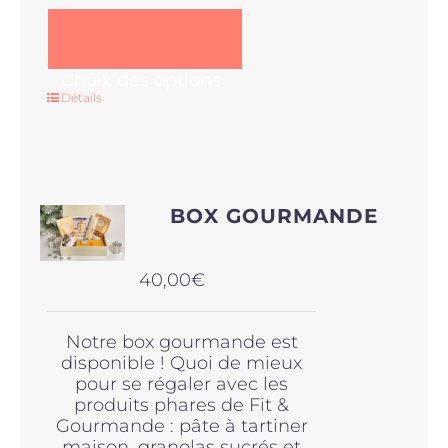
Ce
Choix des options
produit
Détails
a
plusieurs
variations.
Les
options
BOX GOURMANDE
peuvent
être
choisies
40,00
€
sur
la
page
Notre box gourmande est
du
disponible ! Quoi de mieux
produit
pour se régaler avec les
produits phares de Fit &
Gourmande : pâte à tartiner
maison, granolas sucrés et