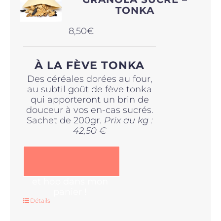
TONKA
8,50
€
À LA FÈVE TONKA
Des céréales dorées au four,
au subtil goût de fève tonka
qui apporteront un brin de
douceur à vos en-cas sucrés.
Sachet de 200gr.
Prix au kg :
42,50 €
et hop dans mon
panier !
Détails