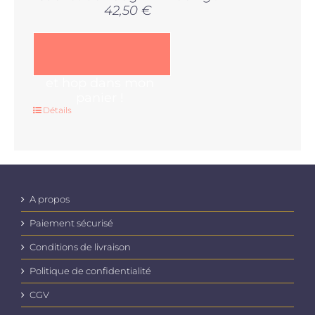
42,50 €
et hop dans mon
panier !
Détails
A propos
Paiement sécurisé
Conditions de livraison
Politique de confidentialité
CGV