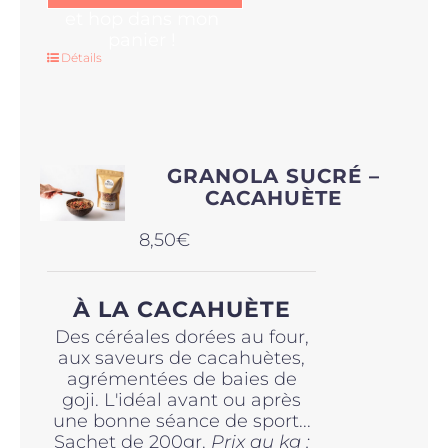
et hop dans mon
panier !
Détails
GRANOLA SUCRÉ –
CACAHUÈTE
8,50
€
À LA CACAHUÈTE
Des céréales dorées au four,
aux saveurs de cacahuètes,
agrémentées de baies de
goji. L'idéal avant ou après
une bonne séance de sport...
Sachet de 200gr.
Prix au kg :