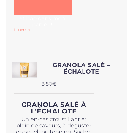
et hop dans mon
panier !
Détails
GRANOLA SALÉ –
ÉCHALOTE
8,50
€
GRANOLA SALÉ À
L'ÉCHALOTE
Un en-cas croustillant et
plein de saveurs, à déguster
en snack ou topping. Sachet