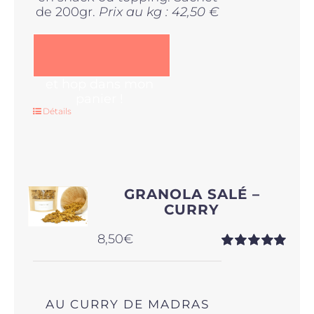
de 200gr.
Prix au kg : 42,50 €
et hop dans mon
panier !
Détails
GRANOLA SALÉ –
CURRY
8,50
€
Note
5.00
sur
5
AU CURRY DE MADRAS