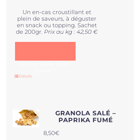
Un en-cas croustillant et
plein de saveurs, à déguster
en snack ou topping. Sachet
de 200gr.
Prix au kg : 42,50 €
et hop dans mon
panier !
Détails
GRANOLA SALÉ –
PAPRIKA FUMÉ
8,50
€