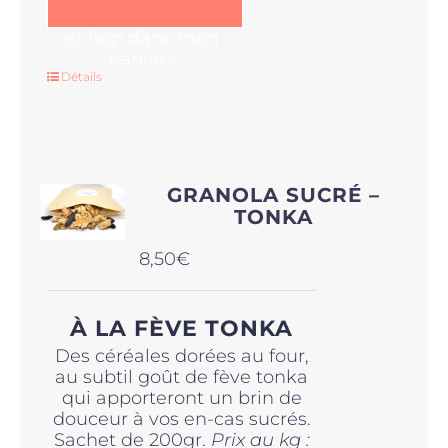
et hop dans mon
panier !
Détails
GRANOLA SUCRÉ –
TONKA
8,50
€
À LA FÈVE TONKA
Des céréales dorées au four,
au subtil goût de fève tonka
qui apporteront un brin de
douceur à vos en-cas sucrés.
Sachet de 200gr.
Prix au kg :