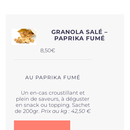
Produits sains
GRANOLA SALÉ –
Click and collect
PAPRIKA FUMÉ
8,50
€
Traiteur
Cours
AU PAPRIKA FUMÉ
Un en-cas croustillant et
Accessoires
plein de saveurs, à déguster
en snack ou topping. Sachet
de 200gr.
Prix au kg : 42,50 €
Offres