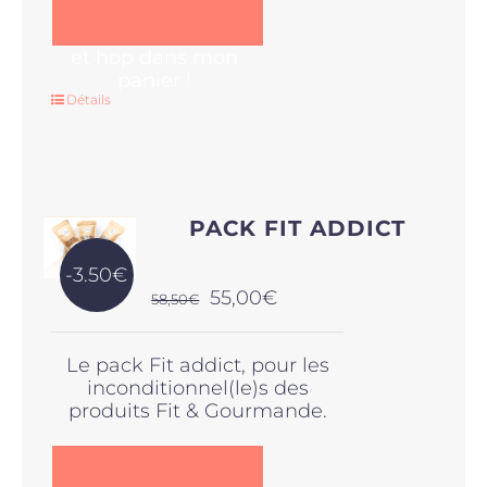
et hop dans mon
panier !
Détails
PACK FIT ADDICT
-3.50€
Le
Le
55,00
€
58,50
€
prix
prix
initial
actuel
Le pack Fit addict, pour les
était :
est :
inconditionnel(le)s des
58,50€.
55,00€.
produits Fit & Gourmande.