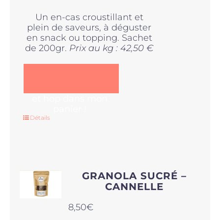
Un en-cas croustillant et
plein de saveurs, à déguster
en snack ou topping. Sachet
de 200gr.
Prix au kg : 42,50 €
et hop dans mon
panier !
Détails
GRANOLA SUCRÉ –
CANNELLE
8,50
€