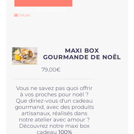
Ce
Choix des options
produit
Détails
a
plusieurs
variations.
Les
options
MAXI BOX
peuvent
GOURMANDE DE NOËL
être
choisies
79,00
€
sur
la
page
Vous ne savez pas quoi offrir
du
à vos proches pour noël ?
produit
Que diriez-vous d'un cadeau
gourmand, avec des produits
artisanaux, réalisés dans
notre atelier avec amour ?
Découvrez notre maxi box
cadeau
100%