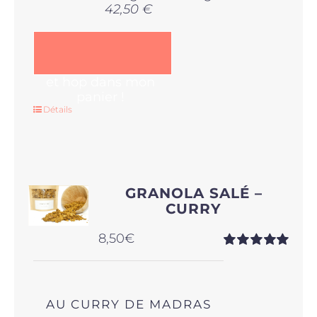
42,50 €
et hop dans mon
panier !
Détails
GRANOLA SALÉ –
CURRY
8,50
€
Note
5.00
sur
5
AU CURRY DE MADRAS