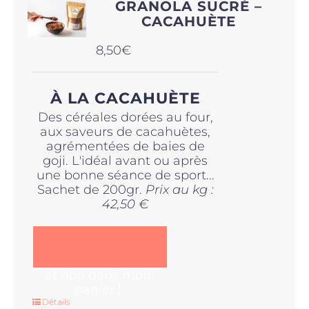
GRANOLA SUCRÉ –
CACAHUÈTE
8,50
€
À LA CACAHUÈTE
Des céréales dorées au four,
aux saveurs de cacahuètes,
agrémentées de baies de
goji. L'idéal avant ou après
une bonne séance de sport...
Sachet de 200gr.
Prix au kg :
42,50 €
et hop dans mon
panier !
Détails