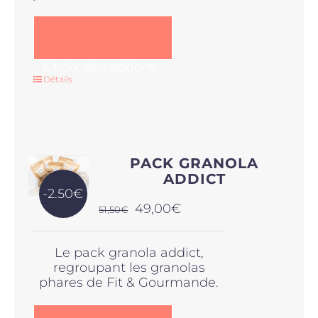
Ce
Choix des options
produit
Détails
a
plusieurs
variations.
Les
options
PACK GRANOLA
peuvent
ADDICT
être
-2.50€
choisies
Le
Le
49,00
€
51,50
€
sur
prix
prix
la
initial
actuel
page
Le pack granola addict,
était :
est :
du
regroupant les granolas
51,50€.
49,00€.
produit
phares de Fit & Gourmande.