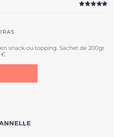
Note
5.00
sur
5
DRAS
r en snack ou topping. Sachet de 200gr.
 €
CANNELLE