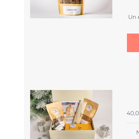
Un 
et
40,