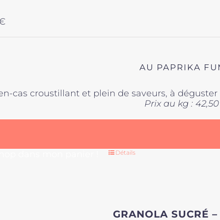
€
AU PAPRIKA F
en-cas croustillant et plein de saveurs, à déguste
Prix au kg : 42,50
 hop dans mon panier !
Détails
GRANOLA SUCRÉ –