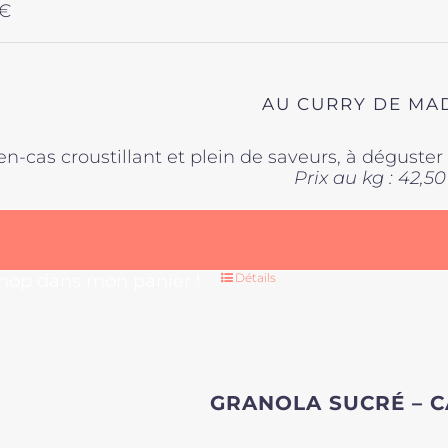
€
AU CURRY DE MA
en-cas croustillant et plein de saveurs, à déguste
Prix au kg : 42,50
 hop dans mon panier !
Détails
GRANOLA SUCRÉ – 