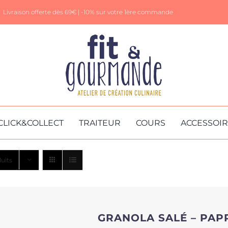
Livraison offerte dès 69€ |
-10% sur votre 1ère commande
CLICK&COLLECT
TRAITEUR
COURS
ACCESSOI
uits
GRANOLA SALÉ – PAP