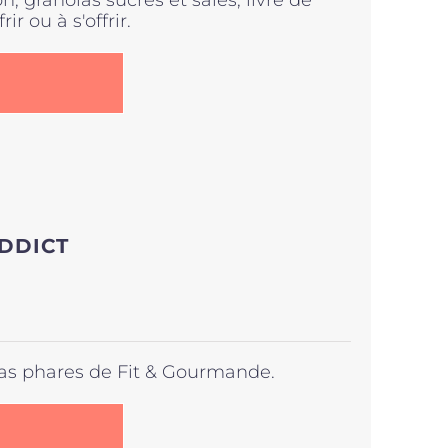
, granolas sucrés et salés, livre de
rir ou à s'offrir.
.
DDICT
las phares de Fit & Gourmande.