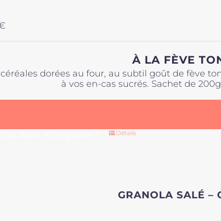
€
À LA FÈVE TO
céréales dorées au four, au subtil goût de fève t
à vos en-cas sucrés. Sachet de 200g
 hop dans mon panier !
Détails
GRANOLA SALÉ –