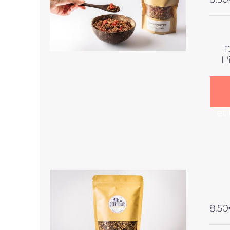
D
L
et
8,50