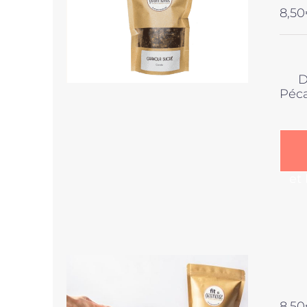
8,50
D
Péca
et
8,50