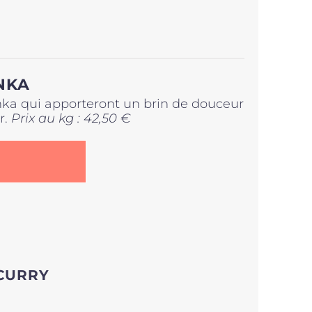
NKA
onka qui apporteront un brin de douceur
r.
Prix au kg : 42,50 €
 CURRY