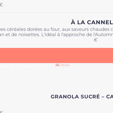
€
À LA CANNEL
es céréales dorées au four, aux saveurs chaudes 
n et de noisettes. L'idéal à l'approche de l'Automn
€
 hop dans mon panier !
Détails
GRANOLA SUCRÉ – C
€