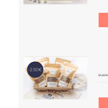
Ch
-2.50€
51,50