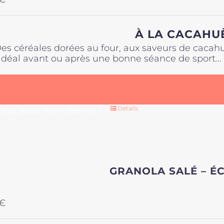
À LA CACAHU
es céréales dorées au four, aux saveurs de cacah
'idéal avant ou après une bonne séance de sport..
 hop dans mon panier !
Détails
GRANOLA SALÉ – É
€