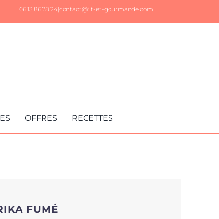
06.13.86.78.24|
contact@fit-et-gourmande.com
RES
OFFRES
RECETTES
RIKA FUMÉ