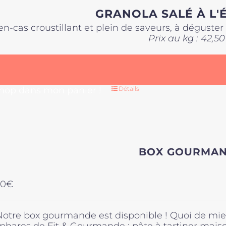
GRANOLA SALÉ À L'
en-cas croustillant et plein de saveurs, à déguste
Prix au kg : 42,50
 hop dans mon panier !
Détails
BOX GOURMA
00
€
Notre box gourmande est disponible ! Quoi de mieu