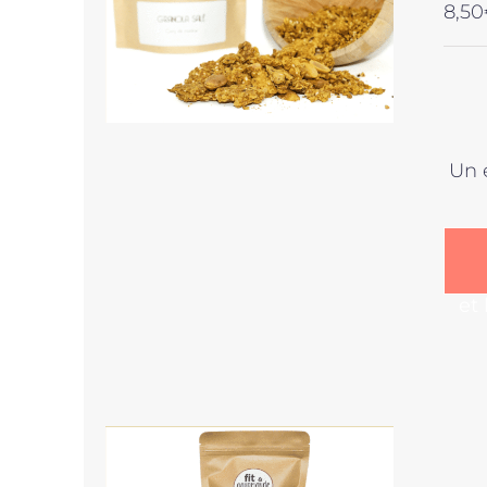
8,50
Un 
et