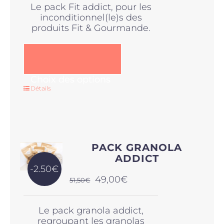
page
Le pack Fit addict, pour les
était :
est :
du
inconditionnel(le)s des
58,50€.
55,00€.
produit
produits Fit & Gourmande.
Ce
Choix des options
produit
Détails
a
plusieurs
variations.
Les
options
PACK GRANOLA
peuvent
ADDICT
être
-2.50€
choisies
Le
Le
49,00
€
51,50
€
sur
prix
prix
la
initial
actuel
page
Le pack granola addict,
était :
est :
du
regroupant les granolas
51,50€.
49,00€.