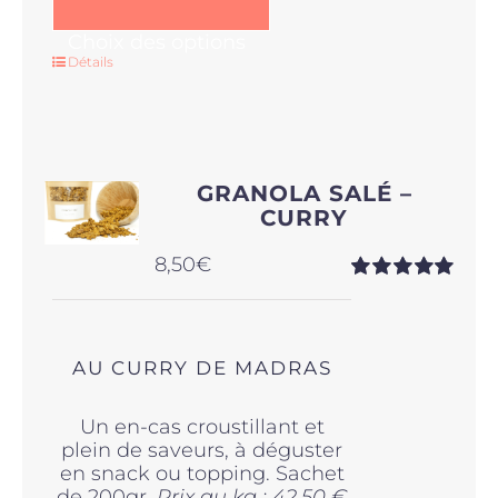
Ce
Choix des options
produit
Détails
a
plusieurs
variations.
Les
options
GRANOLA SALÉ –
peuvent
CURRY
être
choisies
8,50
€
sur
Note
5.00
sur
la
5
page
du
produit
AU CURRY DE MADRAS
Un en-cas croustillant et
plein de saveurs, à déguster
en snack ou topping. Sachet
de 200gr.
Prix au kg : 42,50 €