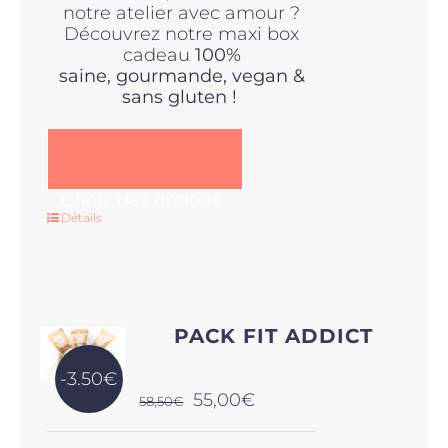
notre atelier avec amour ?
Découvrez notre maxi box
cadeau
100%
saine,
gourmande, vegan &
sans gluten !
Ce
Choix des options
produit
Détails
a
plusieurs
variations.
Les
options
PACK FIT ADDICT
peuvent
être
-3.50€
choisies
Le
Le
55,00
€
58,50
€
sur
prix
prix
la
initial
actuel